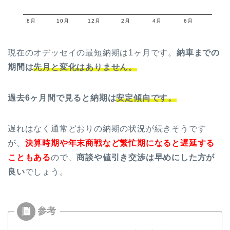
8月
10月
12月
2月
4月
6月
現在のオデッセイの最短納期は1ヶ月です。
納車までの
期間は
先月と変化はありません。
過去6ヶ月間で見ると納期は
安定傾向です。
遅れはなく通常どおりの納期の状況が続きそうです
が、
決算時期や年末商戦など繁忙期になると遅延する
こともある
ので、
商談や値引き交渉は早めにした方が
良い
でしょう。