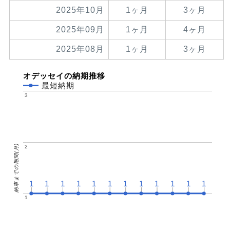
2025年10月
1ヶ月
3ヶ月
2025年09月
1ヶ月
4ヶ月
2025年08月
1ヶ月
3ヶ月
オデッセイの納期推移
最短納期
3
3
納車までの期間(月)
2
2
1
1
1
1
1
1
1
1
1
1
1
1
1
1
1
1
1
1
1
1
1
1
1
1
1
1