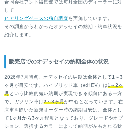
合同会社アント編集部では毎月全国のディーラーに対
して
ヒアリングベースの独自調査
を実施しています。
その調査からわかったオデッセイの納期・納車状況を
紹介します。
販売店でのオデッセイの納期全体の状況
2026年7月時点、オデッセイの納期は
全体として
1～3
ヶ月
が目安です。ハイブリッド車（e:HEV）は
1～2ヶ
月
という比較的短い納期が実現できる傾向にある一方
で、ガソリン車は
2～3ヶ月
が中心となっています。在
庫車を除いた新規オーダー時の納期目安は、全体とし
て
1ヶ月から3ヶ月
程度となっており、グレードやオプ
ション、選択するカラーによって納期が左右される状