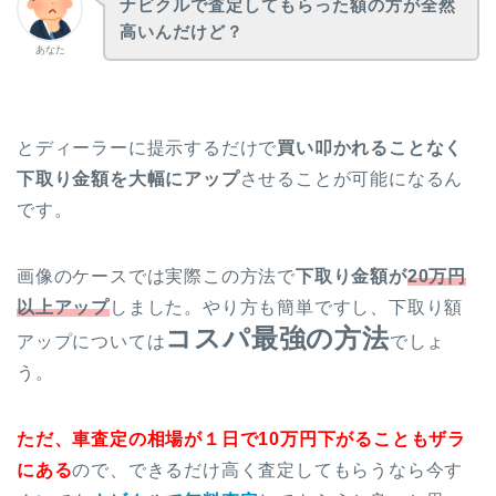
ナビクルで査定してもらった額の方が全然
高いんだけど？
あなた
とディーラーに提示するだけで
買い叩かれることなく
下取り金額を大幅にアップ
させることが可能になるん
です。
画像のケースでは実際この方法で
下取り金額が
20万円
以上アップ
しました。やり方も簡単ですし、下取り額
コスパ最強の方法
アップについては
でしょ
う。
ただ、車査定の相場が１日で10万円下がることもザラ
にある
ので、できるだけ高く査定してもらうなら今す