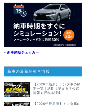
»
新車納期チェッカー
新車の最新値引き情報
【2026年最新】ホンダ車の納
期一覧｜納期は早まる？公式
情報や遅れる理由
【2026年最新版】トヨタ車の