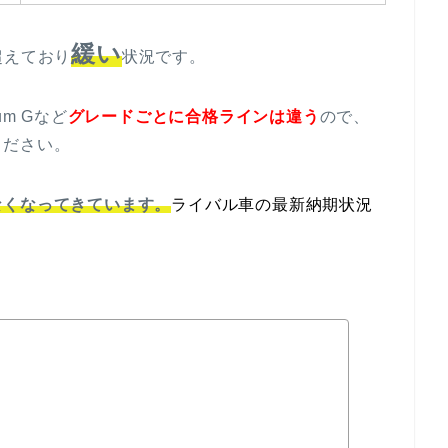
緩い
超えており
状況です。
um Gなど
グレードごとに合格ラインは違う
ので、
ください。
なくなってきています。
ライバル車の最新納期状況
。