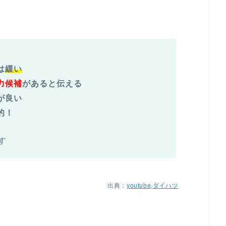
は
緩い
力候補
があると伝える
が良い
的！
す
典：
youtube
,
ダイハツ