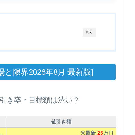
開く
限界2026年8月 最新版]
引き率・目標額は渋い？
値引き額
※最新
25
万円