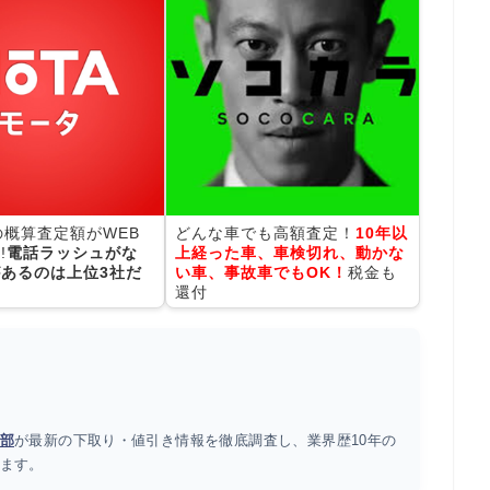
の概算査定額がWEB
どんな車でも高額査定！
10年以
!
電話ラッシュがな
上経った車、車検切れ、動かな
あるのは上位3社だ
い車、事故車でもOK！
税金も
還付
部
が最新の下取り・値引き情報を徹底調査し、業界歴10年の
ます。