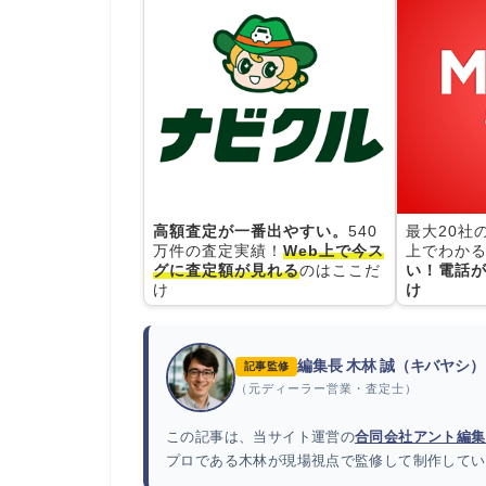
高額査定が一番出やすい。
540
最大20社
万件の査定実績！
Web上で今ス
上でわかる
グに査定額が見れる
のはここだ
い！電話が
け
け
編集長 木林 誠（キバヤシ）
記事監修
（元ディーラー営業・査定士）
この記事は、当サイト運営の
合同会社アント編集
プロである木林が現場視点で監修して制作してい