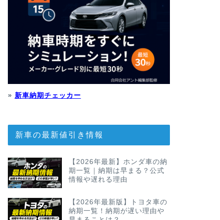
»
新車納期チェッカー
新車の最新値引き情報
【2026年最新】ホンダ車の納
期一覧｜納期は早まる？公式
情報や遅れる理由
【2026年最新版】トヨタ車の
納期一覧！納期が遅い理由や
早まることは？