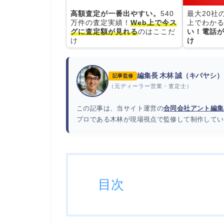
高額査定が一番出やすい。
540
最大20社
万件の査定実績！
Web上で今ス
上でわかる
グに査定額が見れる
のはここだ
い！電話が
け
け
編集長 木林 誠（キバヤシ）
記事監修
（元ディーラー営業・査定士）
この記事は、当サイト運営の
合同会社アント編集
プロである木林が現場視点で監修して制作してい
目次