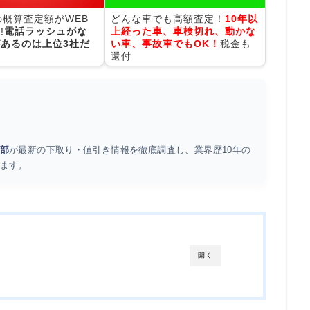
の概算査定額がWEB
どんな車でも高額査定！
10年以
!
電話ラッシュがな
上経った車、車検切れ、動かな
あるのは上位3社だ
い車、事故車でもOK！
税金も
還付
部
が最新の下取り・値引き情報を徹底調査し、業界歴10年の
ます。
開く