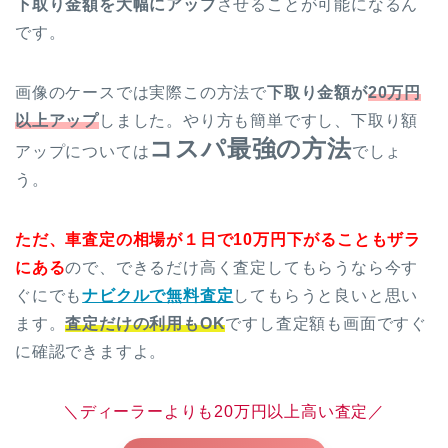
下取り金額を大幅にアップ
させることが可能になるん
です。
画像のケースでは実際この方法で
下取り金額が
20万円
以上アップ
しました。やり方も簡単ですし、下取り額
コスパ最強の方法
アップについては
でしょ
う。
ただ、車査定の相場が１日で10万円下がることもザラ
にある
ので、できるだけ高く査定してもらうなら今す
ぐにでも
ナビクルで無料査定
してもらうと良いと思い
ます。
査定だけの利用もOK
ですし査定額も画面ですぐ
に確認できますよ。
＼ディーラーよりも20万円以上高い査定／