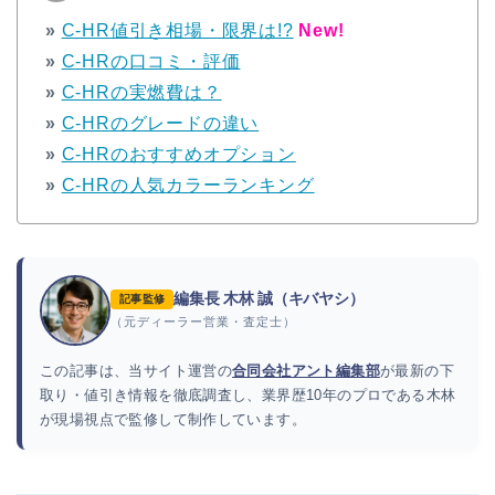
»
C-HR値引き相場・限界は!?
New!
»
C-HRの口コミ・評価
»
C-HRの実燃費は？
»
C-HRのグレードの違い
»
C-HRのおすすめオプション
»
C-HRの人気カラーランキング
編集長 木林 誠（キバヤシ）
記事監修
（元ディーラー営業・査定士）
この記事は、当サイト運営の
合同会社アント編集部
が最新の下
取り・値引き情報を徹底調査し、業界歴10年のプロである木林
が現場視点で監修して制作しています。