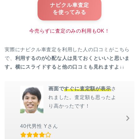
ナビクル車査定
を使ってみる
今売らずに査定のみの利用もOK！
実際にナビクル車査定を利用した人の口コミがこちら
で、
利用するのが心配な人は見ておくといいと思いま
す。横にスライドすると他の口コミも見れますよ↓↓
画面で
すぐに査定額が表示
さ
れました。査定額も思ったよ
り高かったです！
Ne
Sl
40代男性 Yさん