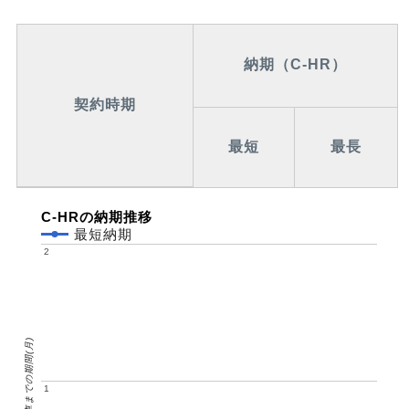
納期（C-HR）
契約時期
最短
最長
C-HRの納期推移
最短納期
2
2
納車までの期間(月)
1
1