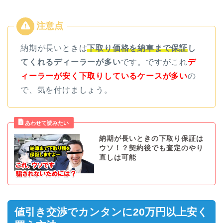
納期が長いときは
下取り価格を納車まで保証
し
てくれるディーラーが多い
です。ですがこれ
デ
ィーラーが安く下取りしているケースが多い
の
で、気を付けましょう。
納期が長いときの下取り保証は
ウソ！？契約後でも査定のやり
直しは可能
値引き交渉でカンタンに20万円以上安く