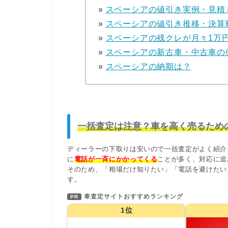
»
スペーシアの値引き実例・見積
»
スペーシアの値引き推移・決算
»
スペーシアの残クレが月々1万
»
スペーシアの新古車・中古車の
»
スペーシアの納期は？
一括査定は注意？車を高く売るため
ディーラーの下取りは安いので一括査定がよく紹介
に
電話が一斉にかかってくる
ことが多く、対応に追
そのため、「相場だけ知りたい」「電話を避けたい
す。
車査定サイトおすすめランキング
PR
1位