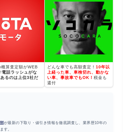
の概算査定額がWEB
どんな車でも高額査定！
10年以
!
電話ラッシュがな
上経った車、車検切れ、動かな
あるのは上位3社だ
い車、事故車でもOK！
税金も
還付
部
が最新の下取り・値引き情報を徹底調査し、業界歴10年の
ます。