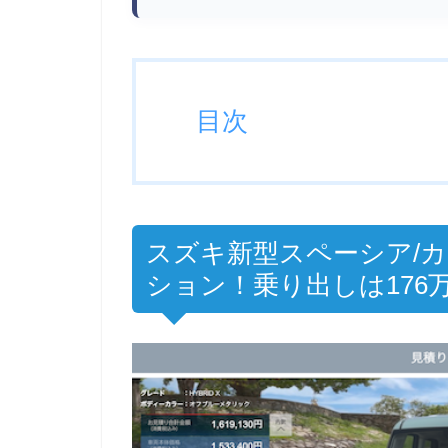
目次
スズキ新型スペーシア/
ション！乗り出しは176