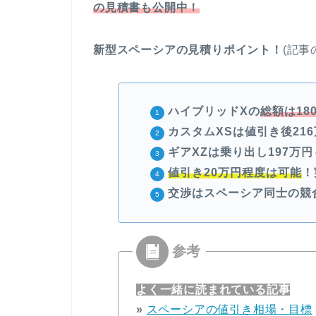
の見積書も公開中！
新型スペーシアの見積りポイント！
(記事
ハイブリッドXの
総額は18
カスタムXSは値引き後21
ギアXZは乗り出し197万円
値引き20万円程度は可能
！
交渉はスペーシア同士の競
よく一緒に読まれている記事
»
スペーシアの値引き相場・目標