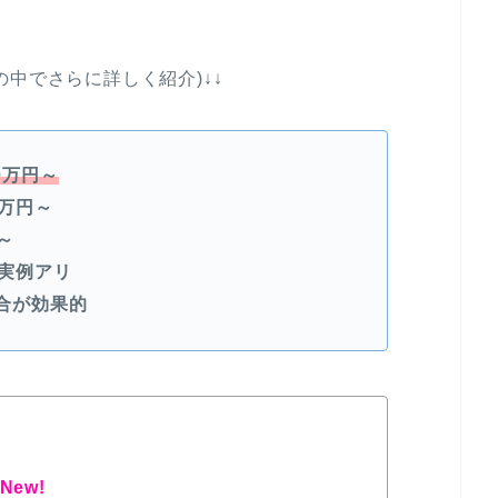
の中でさらに詳しく紹介)↓↓
0万円～
6万円～
～
実例アリ
合が効果的
New!