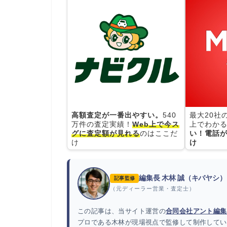
高額査定が一番出やすい。
540
最大20社
万件の査定実績！
Web上で今ス
上でわかる
グに査定額が見れる
のはここだ
い！電話が
け
け
編集長 木林 誠（キバヤシ）
記事監修
（元ディーラー営業・査定士）
この記事は、当サイト運営の
合同会社アント編集
プロである木林が現場視点で監修して制作してい