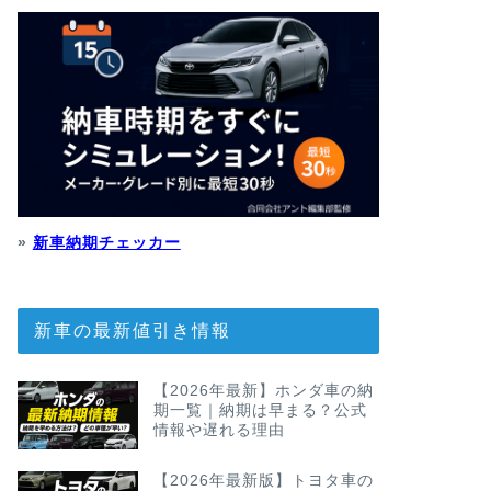
»
新車納期チェッカー
新車の最新値引き情報
【2026年最新】ホンダ車の納
期一覧｜納期は早まる？公式
情報や遅れる理由
【2026年最新版】トヨタ車の