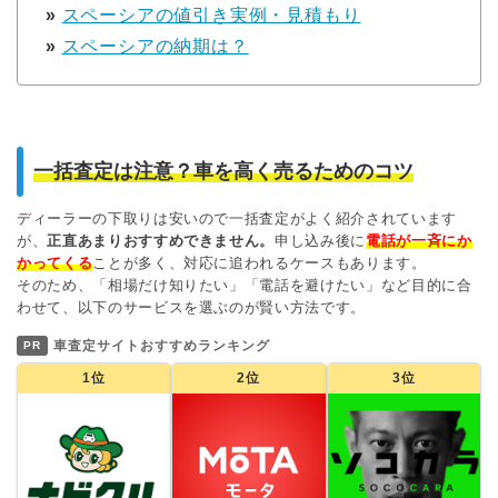
»
スペーシアの値引き実例・見積もり
»
スペーシアの納期は？
一括査定は注意？車を高く売るためのコツ
ディーラーの下取りは安いので一括査定がよく紹介されています
が、
正直あまりおすすめできません。
申し込み後に
電話が一斉にか
かってくる
ことが多く、対応に追われるケースもあります。
そのため、「相場だけ知りたい」「電話を避けたい」など目的に合
わせて、以下のサービスを選ぶのが賢い方法です。
車査定サイトおすすめランキング
PR
1位
2位
3位