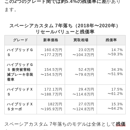
この2つのグレード間では約5.4%の残価率に差
があり
ます。
スペーシアカスタム 7年落ち（2018年〜2020年）
リセールバリューと残価率
グレード
新車価格
買取相場
残価率
ハイブリッドＧ
160.6万円
23.0万円
14.7%
〜59.3%
Ｓ
〜177.2万円
〜104.3万円
ハイブリッドＧ
Ｓ 衝突被害軽
154.5万円
52.4万円
34.3%
〜51.9%
減ブレーキ非装
〜154.5万円
〜79.6万円
着車
ハイブリッドＸ
172.1万円
29.4万円
17.5%
〜61.2%
Ｓ
〜188.7万円
〜114.6万円
ハイブリッドＸ
182万円
27.0万円
15.3%
〜64.2%
Ｓターボ
〜195.9万円
〜124.8万円
スペーシアカスタム 7年落ちのモデルは全体として
残価