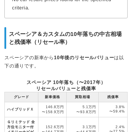
criteria.
スペーシア＆カスタムの10年落ちの中古相場
と残価率（リセール率）
スペーシアの新車から
10年後
の
リセールバリュー
は以
下の通りです。
スペーシア 10年落ち（〜2017年）
リセールバリューと残価率
グレード
新車価格
買取相場
残価率
146.8万円
5.1万円
3.8%
ハイブリッドＸ
〜59.4%
〜158.9万円
〜93.8万円
Ｇリミテッド 全
方位モニター付
152.6万円
3.1万円
2.4%
〜27.5%