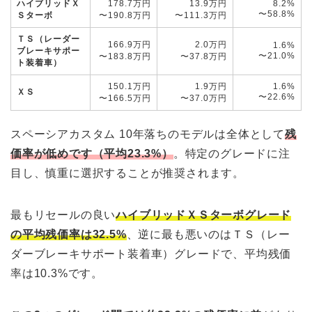
ハイブリッドＸ
178.7万円
13.9万円
8.2%
〜58.8%
Ｓターボ
〜190.8万円
〜111.3万円
ＴＳ（レーダー
166.9万円
2.0万円
1.6%
ブレーキサポー
〜21.0%
〜183.8万円
〜37.8万円
ト装着車）
150.1万円
1.9万円
1.6%
ＸＳ
〜22.6%
〜166.5万円
〜37.0万円
スペーシアカスタム 10年落ちのモデルは全体として
残
価率が低めです（平均23.3%）
。特定のグレードに注
目し、慎重に選択することが推奨されます。
最もリセールの良い
ハイブリッドＸＳターボグレード
の平均残価率は32.5%
、逆に最も悪いのはＴＳ（レー
ダーブレーキサポート装着車）グレードで、平均残価
率は10.3%です。