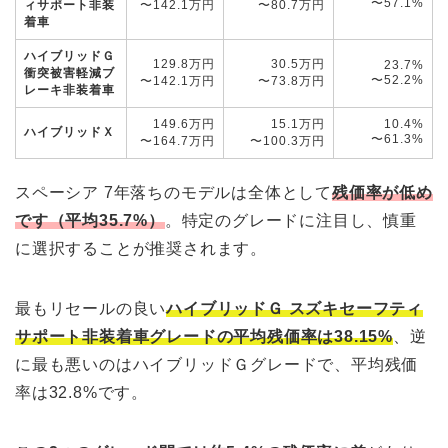
〜57.1%
ィサポート非装
〜142.1万円
〜80.7万円
着車
ハイブリッドＧ
129.8万円
30.5万円
23.7%
衝突被害軽減ブ
〜52.2%
〜142.1万円
〜73.8万円
レーキ非装着車
149.6万円
15.1万円
10.4%
ハイブリッドＸ
〜61.3%
〜164.7万円
〜100.3万円
スペーシア 7年落ちのモデルは全体として
残価率が低め
です（平均35.7%）
。特定のグレードに注目し、慎重
に選択することが推奨されます。
最もリセールの良い
ハイブリッドＧ スズキセーフティ
サポート非装着車グレードの平均残価率は38.15%
、逆
に最も悪いのはハイブリッドＧグレードで、平均残価
率は32.8%です。