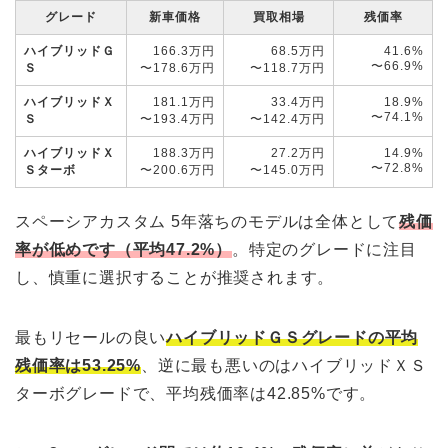
グレード
新車価格
買取相場
残価率
ハイブリッドＧ
166.3万円
68.5万円
41.6%
〜66.9%
Ｓ
〜178.6万円
〜118.7万円
ハイブリッドＸ
181.1万円
33.4万円
18.9%
〜74.1%
Ｓ
〜193.4万円
〜142.4万円
ハイブリッドＸ
188.3万円
27.2万円
14.9%
〜72.8%
Ｓターボ
〜200.6万円
〜145.0万円
スペーシアカスタム 5年落ちのモデルは全体として
残価
率が低めです（平均47.2%）
。特定のグレードに注目
し、慎重に選択することが推奨されます。
最もリセールの良い
ハイブリッドＧＳグレードの平均
残価率は53.25%
、逆に最も悪いのはハイブリッドＸＳ
ターボグレードで、平均残価率は42.85%です。