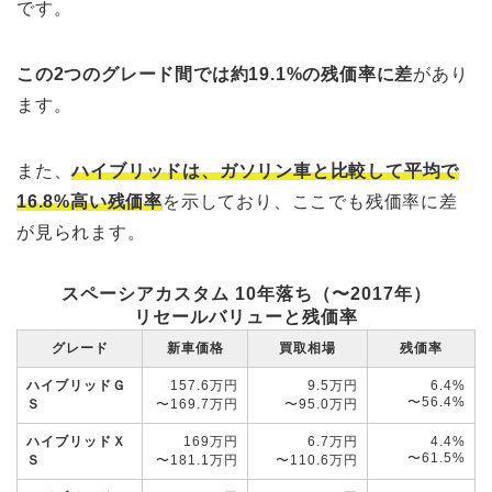
です。
この2つのグレード間では約19.1%の残価率に差
があり
ます。
また、
ハイブリッドは、ガソリン車と比較して平均で
16.8%高い残価率
を示しており、ここでも残価率に差
が見られます。
スペーシアカスタム 10年落ち（〜2017年）
リセールバリューと残価率
グレード
新車価格
買取相場
残価率
ハイブリッドＧ
157.6万円
9.5万円
6.4%
〜56.4%
Ｓ
〜169.7万円
〜95.0万円
ハイブリッドＸ
169万円
6.7万円
4.4%
〜61.5%
Ｓ
〜181.1万円
〜110.6万円