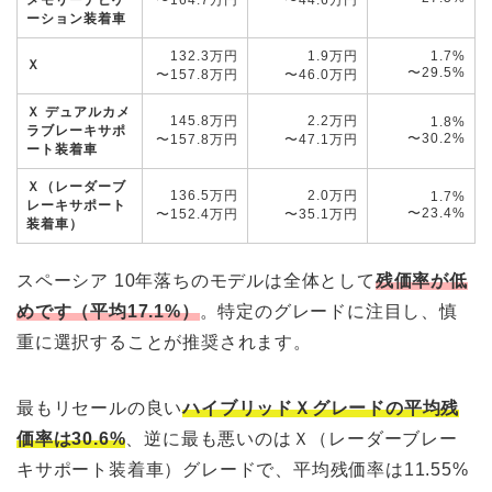
メモリーナビゲ
〜164.7万円
〜44.6万円
ーション装着車
132.3万円
1.9万円
1.7%
Ｘ
〜29.5%
〜157.8万円
〜46.0万円
Ｘ デュアルカメ
145.8万円
2.2万円
1.8%
ラブレーキサポ
〜30.2%
〜157.8万円
〜47.1万円
ート装着車
Ｘ（レーダーブ
136.5万円
2.0万円
1.7%
レーキサポート
〜23.4%
〜152.4万円
〜35.1万円
装着車）
スペーシア 10年落ちのモデルは全体として
残価率が低
めです（平均17.1%）
。特定のグレードに注目し、慎
重に選択することが推奨されます。
最もリセールの良い
ハイブリッドＸグレードの平均残
価率は30.6%
、逆に最も悪いのはＸ（レーダーブレー
キサポート装着車）グレードで、平均残価率は11.55%