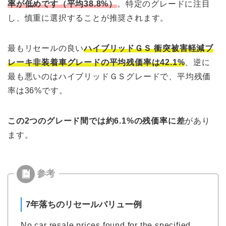
率が低めです（平均38.8%）
。特定のグレードに注目
し、慎重に選択することが推奨されます。
最もリセールの良い
ハイブリッドＧＳ 衝突被害軽減ブ
レーキ非装着車グレードの平均残価率は42.1%
、逆に
最も悪いのはハイブリッドＧＳグレードで、平均残価
率は36%です。
この2つのグレード間では約6.1%の残価率に差
があり
ます。
7年落ちのリセールバリュー例
No car resale prices found for the specified