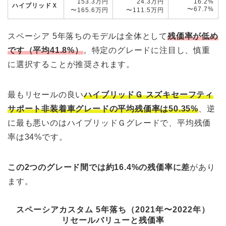
153.3万円
24.3万円
16.2%
ハイブリッドＸ
〜67.7%
〜165.6万円
〜111.5万円
スペーシア 5年落ちのモデルは全体として
残価率が低め
です（平均41.8%）
。特定のグレードに注目し、慎重
に選択することが推奨されます。
最もリセールの良い
ハイブリッドＧ スズキセーフティ
サポート非装着車グレードの平均残価率は50.35%
、逆
に最も悪いのはハイブリッドＧグレードで、平均残価
率は34%です。
この2つのグレード間では約16.4%の残価率に差
があり
ます。
スペーシアカスタム 5年落ち（2021年〜2022年）
リセールバリューと残価率