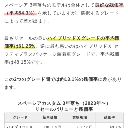
スペーシア 3年落ちのモデルは全体として
良好な残価率
（平均54.3%）
を示していますが、選択するグレード
によって差が出ます。
最もリセールの良い
ハイブリッドＸグレードの平均残
価率は61.25%
、逆に最も悪いのはハイブリッドＸ セー
フティプラスパッケージ装着車グレードで、平均残価
率は48.15%です。
この2つのグレード間では約13.1%の残価率に差
があり
ます。
スペーシアカスタム 3年落ち（2023年〜）
リセールバリューと残価率
グレード
新車価格
買取相場
残価率
ハイブリッドＧ
180.1万円
88.7万円
49.7%