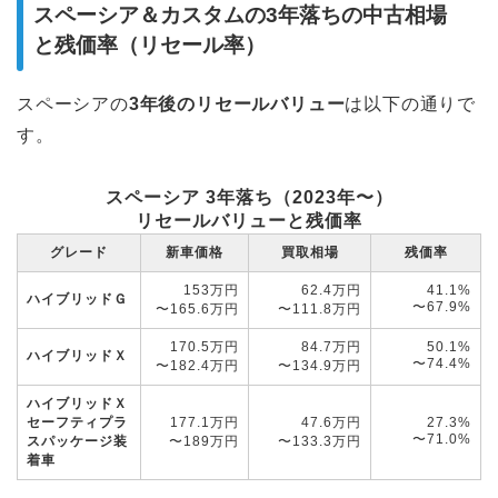
スペーシア＆カスタムの3年落ちの中古相場
と残価率（リセール率）
スペーシアの
3年後のリセールバリュー
は以下の通りで
す。
スペーシア 3年落ち（2023年〜）
リセールバリューと残価率
グレード
新車価格
買取相場
残価率
153万円
62.4万円
41.1%
ハイブリッドＧ
〜67.9%
〜165.6万円
〜111.8万円
170.5万円
84.7万円
50.1%
ハイブリッドＸ
〜74.4%
〜182.4万円
〜134.9万円
ハイブリッドＸ
セーフティプラ
177.1万円
47.6万円
27.3%
〜71.0%
スパッケージ装
〜189万円
〜133.3万円
着車