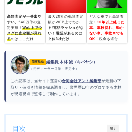
高額査定が一番出や
最大20社の概算査定
どんな車でも高額査
すい。
540万件の査
額がWEB上でわか
定！
10年以上経った
定実績！
Web上で今
る!
電話ラッシュがな
車、車検切れ、動か
スグに査定額が見れ
い！電話があるのは
ない車、事故車でも
る
のはここだけ
上位3社だけ
OK！
税金も還付
編集長 木林 誠（キバヤシ）
記事監修
（元ディーラー営業・査定士）
この記事は、当サイト運営の
合同会社アント編集部
が最新の下
取り・値引き情報を徹底調査し、業界歴10年のプロである木林
が現場視点で監修して制作しています。
目次
開く