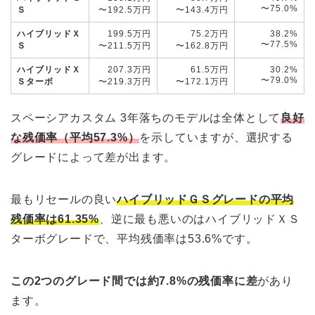
〜75.0%
Ｓ
〜192.5万円
〜143.4万円
ハイブリッドＸ
199.5万円
75.2万円
38.2%
〜77.5%
Ｓ
〜211.5万円
〜162.8万円
ハイブリッドＸ
207.3万円
61.5万円
30.2%
〜79.0%
Ｓターボ
〜219.3万円
〜172.1万円
スペーシアカスタム 3年落ちのモデルは全体として
良好
な残価率（平均57.3%）
を示していますが、選択する
グレードによって差が出ます。
最もリセールの良い
ハイブリッドＧＳグレードの平均
残価率は61.35%
、逆に最も悪いのはハイブリッドＸＳ
ターボグレードで、平均残価率は53.6%です。
この2つのグレード間では約7.8%の残価率に差
があり
ます。