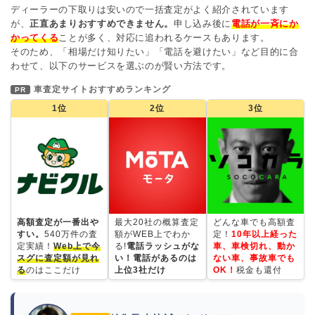
ディーラーの下取りは安いので一括査定がよく紹介されています
が、
正直あまりおすすめできません。
申し込み後に
電話が一斉にか
かってくる
ことが多く、対応に追われるケースもあります。
そのため、「相場だけ知りたい」「電話を避けたい」など目的に合
わせて、以下のサービスを選ぶのが賢い方法です。
車査定サイトおすすめランキング
PR
1位
2位
3位
高額査定が一番出や
最大20社の概算査定
どんな車でも高額査
すい。
540万件の査
額がWEB上でわか
定！
10年以上経った
定実績！
Web上で今
る!
電話ラッシュがな
車、車検切れ、動か
スグに査定額が見れ
い！電話があるのは
ない車、事故車でも
る
のはここだけ
上位3社だけ
OK！
税金も還付