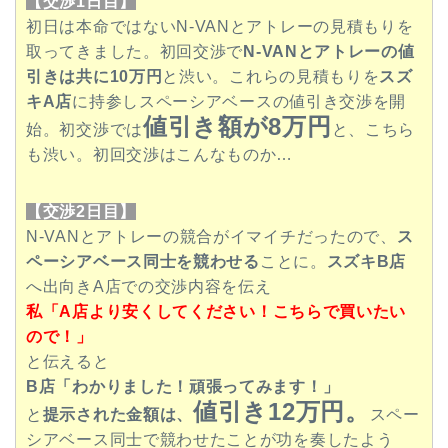
【交渉1日目】
初日は本命ではないN-VANとアトレーの見積もりを
取ってきました。初回交渉で
N-VANとアトレー
の値
引きは共に10万円
と渋い。これらの見積もりを
スズ
キA店
に持参しスペーシアベースの値引き交渉を開
値引き額が8万円
始。初交渉では
と、こちら
も渋い。初回交渉はこんなものか…
【交渉2日目】
N-VANとアトレーの競合がイマイチだったので、
ス
ペーシアベース同士を競わせる
ことに。
スズキB店
へ出向きA
店での交渉内容を伝え
私「A店より安くしてください！
こちらで買いたい
ので！」
と伝えると
B店「わかりました！頑張ってみます！」
値引き12
万円。
と
提示された金額は、
スペー
シアベース同士で競わせたことが功を奏したよう