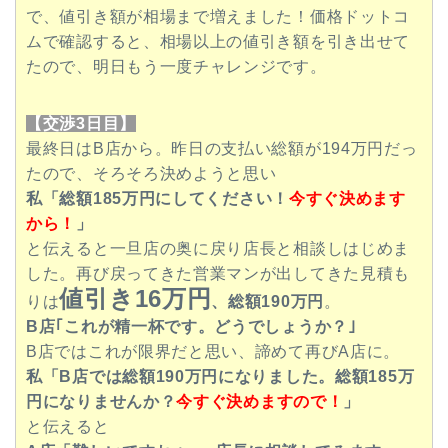
で、値引き額が相場まで増えました！価格ドットコ
ムで確認すると、相場以上の値引き額を引き出せて
たので、明日もう一度チャレンジです。
【交渉3日目】
最終日はB店から。昨日の支払い総額が194
万円だっ
たので、そろそろ決めようと思い
私「総額185
万円にしてください！
今すぐ決めます
から！
」
と伝えると一旦店の奥に戻り店長と相談しはじめま
した。再び戻ってきた営業マンが出してきた見積も
値引き16万円
りは
、総額190万円
。
B店｢これが精一杯です。どうでしょうか？｣
B店ではこれが限界だと思い、諦めて再びA店に。
私「B店では総額190万円になりました。総額185万
円になりませんか？
今すぐ決めますので！
」
と伝えると