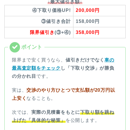
↓最大値引き額↓
④下取り価格UP!
200,000円
③値引き合計
158,000円
限界値引き
(③+④)
358,000円
限界まで安く買うなら、
値引きだけでなく
車の
最高査定額をチェック
し「下取り交渉」が勝負
の分かれ目
です。
実は、
交渉のやり方ひとつで支払額が20万円以
上安く
なることも。
次では、
実際の見積書をもとに
下取り額を跳ね
上げた「具体的な秘策」
を公開します。