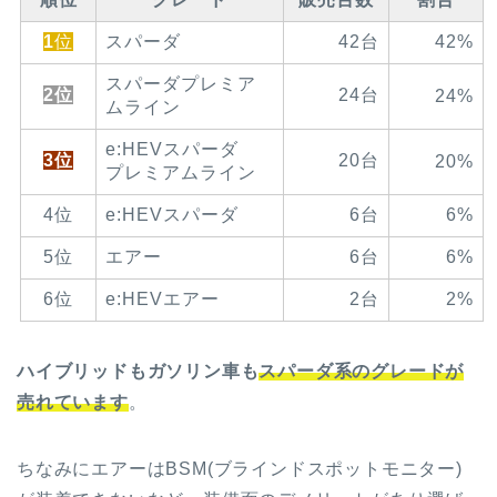
1
位
スパーダ
42台
42%
スパーダプレミア
2位
24台
24%
ムライン
e:HEVスパーダ
3位
20台
20%
プレミアムライン
4位
e:HEVスパーダ
6台
6%
5位
エアー
6台
6%
6位
e:HEVエアー
2台
2%
ハイブリッドもガソリン車も
スパーダ系のグレードが
売れています
。
ちなみにエアーはBSM(ブラインドスポットモニター)