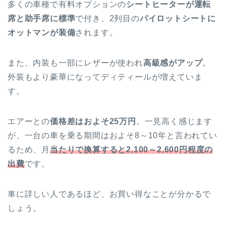
多くの車種で有料オプションの
シートヒーターが運転
席と助手席に標準
で付き、2列目の
パイロットシートに
オットマンが装備
されます。
また、内装も一部にレザーが使われ
高級感がアップ
。
外装もより豪華になってディティールが増えていま
す。
エアーとの
価格差はおよそ25万円
。一見高く感じます
が、一台の車を乗る期間はおよそ8～10年と言われてい
るため、月
当たりで換算すると2,100～2,600円程度の
出費
です。
車に詳しい人であるほど、お買い得なことが分かるで
しょう。