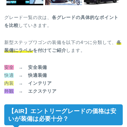
グレード一覧の次は、
各グレードの具体的なポイント
を比較
していきます。
新型ステップワゴンの装備を以下の4つに分類して、
各
装備にラベル
を付けてご紹介
します。
安全
→
安全装備
快適
→
快適装備
内装
→
インテリア
外観
→
エクステリア
【AIR】エントリーグレードの価格は安
いが装備は必要十分？