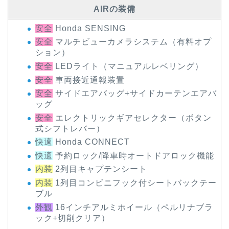
AIRの装備
安全
Honda SENSING
安全
マルチビューカメラシステム（有料オプ
ション）
安全
LEDライト（マニュアルレベリング）
安全
車両接近通報装置
安全
サイドエアバッグ+サイドカーテンエアバ
ッグ
安全
エレクトリックギアセレクター（ボタン
式シフトレバー）
快適
Honda CONNECT
快適
予約ロック/降車時オートドアロック機能
内装
2列目キャプテンシート
内装
1列目コンビニフック付シートバックテー
ブル
外観
16インチアルミホイール（ペルリナブラ
ック+切削クリア）