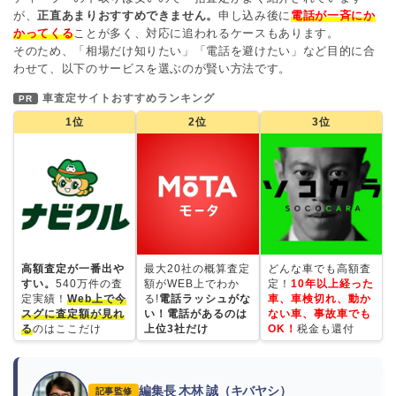
が、
正直あまりおすすめできません。
申し込み後に
電話が一斉にか
かってくる
ことが多く、対応に追われるケースもあります。
そのため、「相場だけ知りたい」「電話を避けたい」など目的に合
わせて、以下のサービスを選ぶのが賢い方法です。
車査定サイトおすすめランキング
PR
1位
2位
3位
高額査定が一番出や
最大20社の概算査定
どんな車でも高額査
すい。
540万件の査
額がWEB上でわか
定！
10年以上経った
定実績！
Web上で今
る!
電話ラッシュがな
車、車検切れ、動か
スグに査定額が見れ
い！電話があるのは
ない車、事故車でも
る
のはここだけ
上位3社だけ
OK！
税金も還付
編集長 木林 誠（キバヤシ）
記事監修