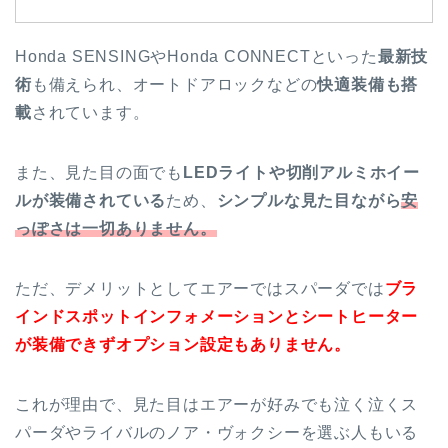
Honda SENSINGやHonda CONNECTといった
最新技
術
も備えられ、オートドアロックなどの
快適装備も搭
載
されています。
また、見た目の面でも
LEDライトや切削アルミホイー
ルが装備されている
ため、
シンプルな見た目ながら
安
っぽさは一切ありません。
ただ、デメリットとしてエアーではスパーダでは
ブラ
インドスポットインフォメーションとシートヒーター
が装備できず
オプション設定もありません。
これが理由で、見た目はエアーが好みでも泣く泣くス
パーダやライバルのノア・ヴォクシーを選ぶ人もいる