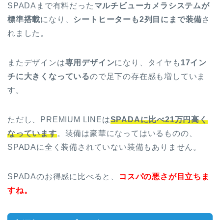
SPADAまで有料だった
マルチビューカメラシステムが
標準搭載
になり、
シートヒーターも2列目にまで装備
さ
れました。
またデザインは
専用デザイン
になり、タイヤも
17イン
チに大きくなっている
ので足下の存在感も増していま
す。
ただし、PREMIUM LINEは
SPADAに比べ21万円高く
なっています
。装備は豪華になってはいるものの、
SPADAに全く装備されていない装備もありません。
SPADAのお得感に比べると、
コスパの悪さが目立ちま
すね。