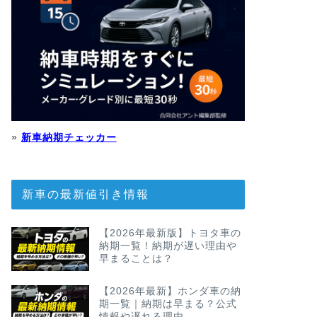
»
新車納期チェッカー
新車の最新値引き情報
【2026年最新版】トヨタ車の
納期一覧！納期が遅い理由や
早まることは？
【2026年最新】ホンダ車の納
期一覧｜納期は早まる？公式
情報や遅れる理由