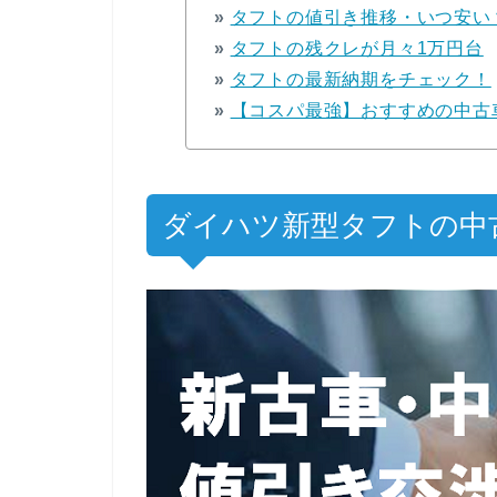
»
タフトの値引き推移・いつ安い
»
タフトの残クレが月々1万円台
»
タフトの最新納期をチェック！
»
【コスパ最強】おすすめの中古
ダイハツ新型タフトの中