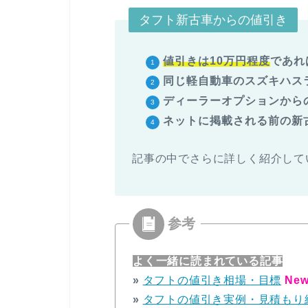
タフト新古車からの値引き
値引きは
10万円程度
であれ
同じ軽自動車のスズキハス
ディーラーオプションから
ネットに掲載される前の新
記事の中でさらに詳しく紹介して
よく一緒に読まれている記事
»
タフトの値引き相場・目標
New
»
タフトの値引き実例・見積もり