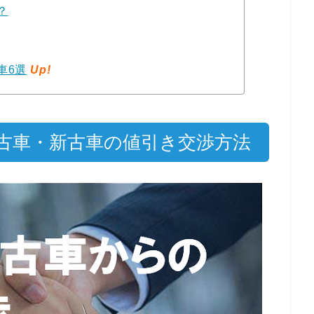
？
車6選
Up!
古車・新古車の値引き交渉方法