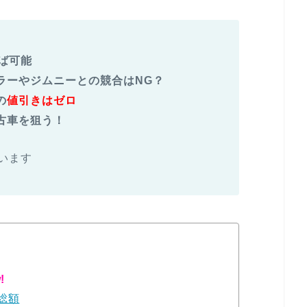
ば可能
ラーやジムニーとの競合はNG？
の
値引きはゼロ
古車を狙う！
います
!
総額