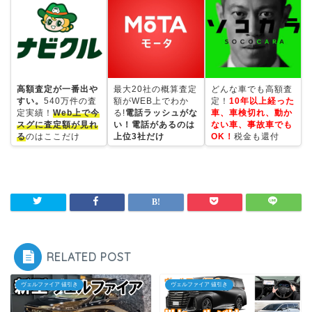
高額査定が一番出や
最大20社の概算査定
どんな車でも高額査
すい。
540万件の査
額がWEB上でわか
定！
10年以上経った
定実績！
Web上で今
る!
電話ラッシュがな
車、車検切れ、動か
スグに査定額が見れ
い！電話があるのは
ない車、事故車でも
る
のはここだけ
上位3社だけ
OK！
税金も還付
RELATED POST
ヴェルファイア 値引き
ヴェルファイア 値引き