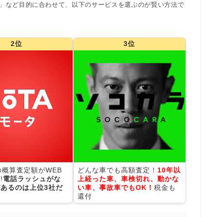
」など目的に合わせて、以下のサービスを選ぶのが賢い方法で
2位
3位
の概算査定額がWEB
どんな車でも高額査定！
10年以
!
電話ラッシュがな
上経った車、車検切れ、動かな
あるのは上位3社だ
い車、事故車でもOK！
税金も
還付