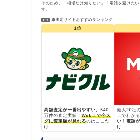
そのため、「相場だけ知りたい」「電話を避けたい
す。
車査定サイトおすすめランキング
PR
1位
高額査定が一番出やすい。
540
最大20社
万件の査定実績！
Web上で今ス
上でわかる
グに査定額が見れる
のはここだ
い！電話が
け
け