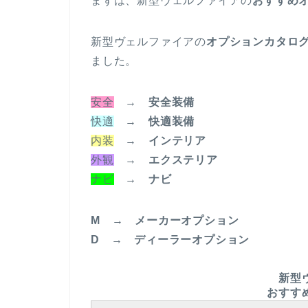
まずは、新型ヴェルファイアの
おすすめ
新型ヴェルファイアの
オプションカタロ
ました。
安全
→
安全装備
快適
→
快適装備
内装
→
インテリア
外観
→
エクステリア
ナビ
→ ナビ
M → メーカーオプション
D → ディーラーオプション
新型
おすす