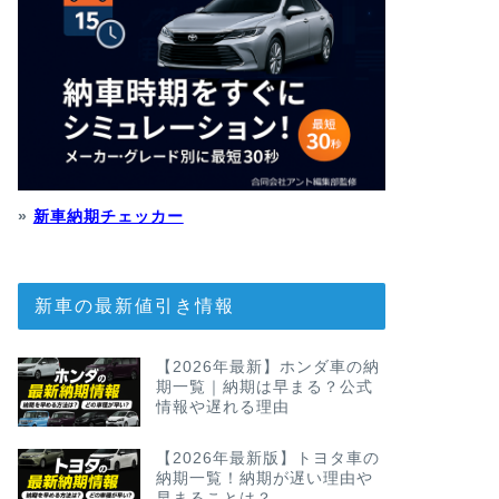
»
新車納期チェッカー
新車の最新値引き情報
【2026年最新】ホンダ車の納
期一覧｜納期は早まる？公式
情報や遅れる理由
【2026年最新版】トヨタ車の
納期一覧！納期が遅い理由や
早まることは？