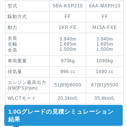
型式
5BA-KSP210
6AA-MXPH10
駆動方式
FF
FF
動力
1KR-FE
M15A-FXE
全長
3.940m
3.940m
全幅
1.695m
1.695m
1.500m
1.500m
全高
車両重量
970kg
1090kg
排気量
996 cc
1490 cc
エンジン最高出力
51[69]/6000
67[91]/5500
(kW[PS]/rpm)
WLCTモード
20.2km/L
35.4km/L
1.0Gグレード
の見積シミュレーション
結果