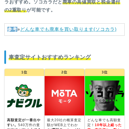
ラおすすめ
。ソコカラだと
廃車の高値
買取と税金還付
の2重取り
が可能です。
参考
»
どんな車でも廃車を買い取ります(ソコカラ)
車査定サイトおすすめランキング
1位
2位
3位
高額査定が一番出や
最大20社の概算査定
どんな車でも高額査
すい。
540万件の査
額がWEB上でわか
定！
10年以上経った