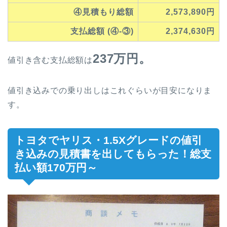
④見積もり総額
2,573,890円
支払総額 (④-③)
2,374,630円
237万円。
値引き含む支払総額は
値引き込みでの乗り出しはこれぐらいが目安になりま
す。
トヨタでヤリス・1.5Xグレードの値引
き込みの見積書を出してもらった！総支
払い額170万円～