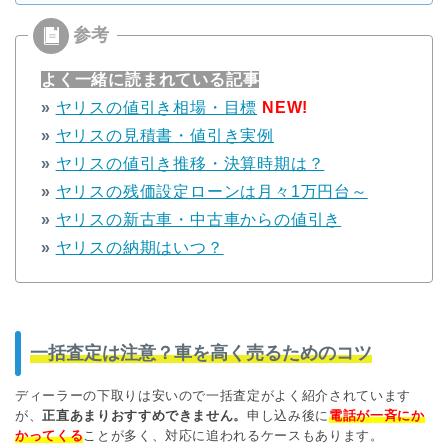
よく一緒に読まれている記事
»
ヤリスの値引き相場・目標
NEW!
»
ヤリスの見積書・値引き実例
»
ヤリスの値引き推移・決算時期は？
»
ヤリスの残価設定ローンは月々1万円台～
»
ヤリスの新古車・中古車からの値引き
»
ヤリスの納期はいつ？
一括査定は注意？車を高く売るためのコツ
ディーラーの下取りは安いので一括査定がよく紹介されています
が、
正直あまりおすすめできません。
申し込み後に
電話が一斉にか
かってくる
ことが多く、対応に追われるケースもあります。