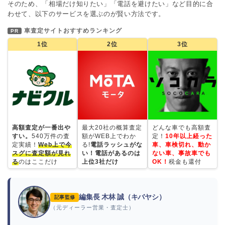
そのため、「相場だけ知りたい」「電話を避けたい」など目的に合
わせて、以下のサービスを選ぶのが賢い方法です。
車査定サイトおすすめランキング
PR
1位
2位
3位
高額査定が一番出や
最大20社の概算査定
どんな車でも高額査
すい。
540万件の査
額がWEB上でわか
定！
10年以上経った
定実績！
Web上で今
る!
電話ラッシュがな
車、車検切れ、動か
スグに査定額が見れ
い！電話があるのは
ない車、事故車でも
る
のはここだけ
上位3社だけ
OK！
税金も還付
編集長 木林 誠（キバヤシ）
記事監修
（元ディーラー営業・査定士）