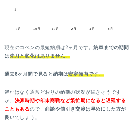
1
1
8月
10月
12月
2月
4月
6月
現在のコペンの最短納期は2ヶ月です。
納車までの期間
は
先月と変化はありません。
過去6ヶ月間で見ると納期は
安定傾向です。
遅れはなく通常どおりの納期の状況が続きそうです
が、
決算時期や年末商戦など繁忙期になると遅延する
こともある
ので、
商談や値引き交渉は早めにした方が
良い
でしょう。