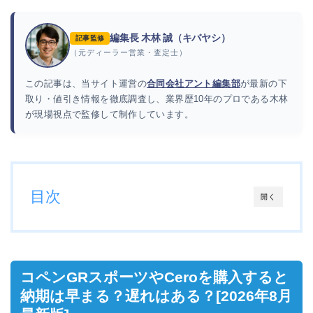
編集長 木林 誠（キバヤシ）
記事監修
（元ディーラー営業・査定士）
この記事は、当サイト運営の
合同会社アント編集部
が最新の下
取り・値引き情報を徹底調査し、業界歴10年のプロである木林
が現場視点で監修して制作しています。
目次
開く
コペンGRスポーツやCeroを購入すると
納期は早まる？遅れはある？[2026年8月