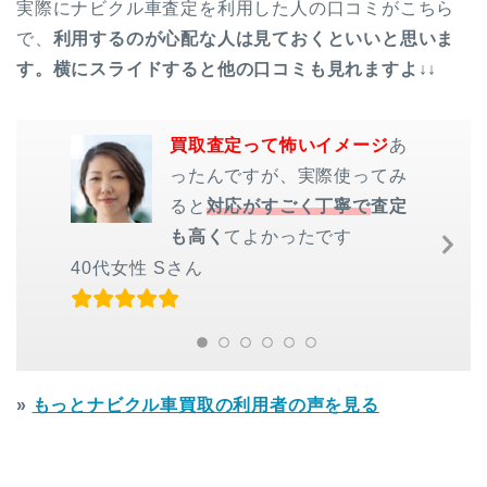
実際にナビクル車査定を利用した人の口コミがこちら
で、
利用するのが心配な人は見ておくといいと思いま
す。横にスライドすると他の口コミも見れますよ↓↓
買取査定って怖いイメージ
あ
ったんですが、実際使ってみ
ると
対応がすごく丁寧で
査定
も高く
てよかったです
Ne
Sl
40代女性 Sさん
»
もっとナビクル車買取の利用者の声を見る