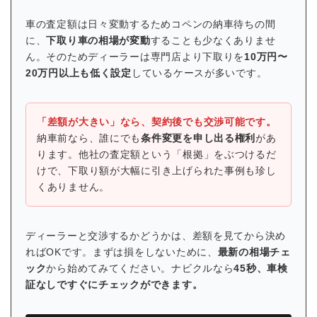
車の査定額は日々変動するためコペンの納車待ちの間
に、
下取り車の相場が変動
することも少なくありませ
ん。そのためディーラーは専門店より下取りを
10万円〜
20万円以上も低く設定
しているケースが多いです。
「差額が大きい」なら、契約後でも交渉可能です。
納車前なら、誰にでも
条件変更を申し出る権利
があ
ります。他社の査定額という「根拠」をぶつけるだ
けで、下取り額が大幅に引き上げられた事例も珍し
くありません。
ディーラーと交渉するかどうかは、差額を見てから決め
ればOKです。まずは損をしないために、
最新の相場チェ
ック
から始めてみてください。ナビクルなら
45秒、車検
証なしですぐにチェックができます。