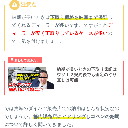
納期が長いときは
下取り価格を納車まで保証
し
てくれるディーラーが多い
です。ですがこれ
デ
ィーラーが安く下取りしているケースが多い
の
で、気を付けましょう。
納期が長いときの下取り保証は
ウソ！？契約後でも査定のやり
直しは可能
では実際のダイハツ販売店での納期はどんな状況なの
でしょうか。
都内販売店にヒアリング
しコペンの納期
について詳しく
聞いてきました。