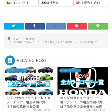
る
のはここだけ
上位3社だけ
OK！
税金も還付
HOME
N-BOX
歴代N-BOXのカラーコード早見表｜カスタムや旧型・ツートンの番号は？
RELATED POST
ホンダカラーコード
ホンダカラーコード
S660のカラーコード一覧！カ
ホンダの全カラーコード一
ラーナンバー場所や調べ方
覧！ナンバーの場所の調べ方
は？白の色番号も公開
は？黒や赤の全色番号も公開
2025年2月15日
2025年1月13日