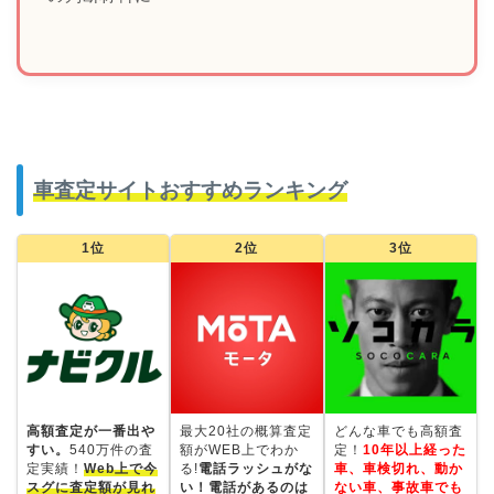
車査定サイトおすすめランキング
1位
2位
3位
高額査定が一番出や
最大20社の概算査定
どんな車でも高額査
すい。
540万件の査
額がWEB上でわか
定！
10年以上経った
定実績！
Web上で今
る!
電話ラッシュがな
車、車検切れ、動か
スグに査定額が見れ
い！電話があるのは
ない車、事故車でも