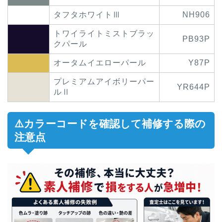
タフタホワイトⅢ
NH906
トワイライトミストブラッ
PB93P
クパール
オータムイエローパール
Y87P
プレミアムアイボリーパー
YR644P
ルⅡ
⚠️カラーコードを確認して補修する際の
注意点