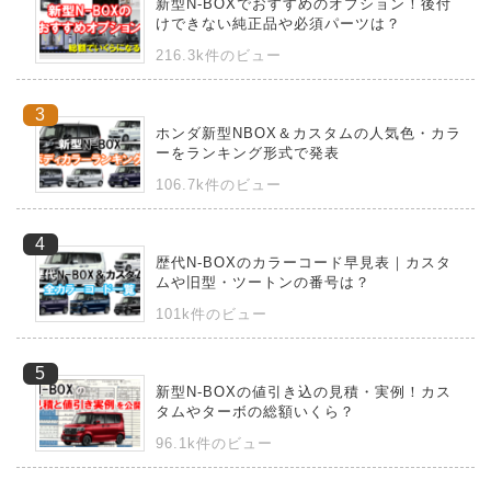
新型N-BOXでおすすめのオプション！後付
けできない純正品や必須パーツは？
216.3k件のビュー
ホンダ新型NBOX＆カスタムの人気色・カラ
ーをランキング形式で発表
106.7k件のビュー
歴代N-BOXのカラーコード早見表｜カスタ
ムや旧型・ツートンの番号は？
101k件のビュー
新型N-BOXの値引き込の見積・実例！カス
タムやターボの総額いくら？
96.1k件のビュー