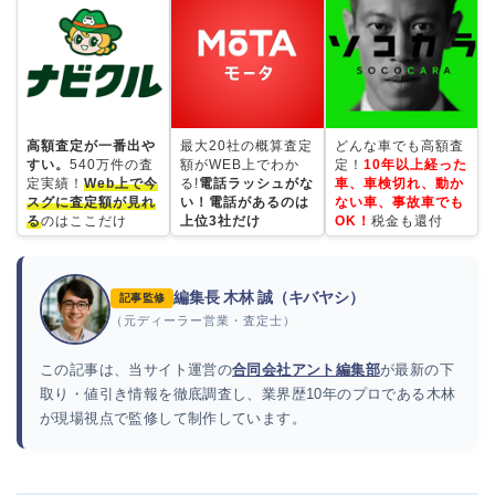
高額査定が一番出や
最大20社の概算査定
どんな車でも高額査
すい。
540万件の査
額がWEB上でわか
定！
10年以上経った
定実績！
Web上で今
る!
電話ラッシュがな
車、車検切れ、動か
スグに査定額が見れ
い！電話があるのは
ない車、事故車でも
る
のはここだけ
上位3社だけ
OK！
税金も還付
編集長 木林 誠（キバヤシ）
記事監修
（元ディーラー営業・査定士）
この記事は、当サイト運営の
合同会社アント編集部
が最新の下
取り・値引き情報を徹底調査し、業界歴10年のプロである木林
が現場視点で監修して制作しています。