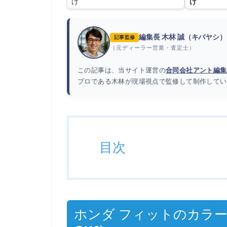
け
け
編集長 木林 誠（キバヤシ）
記事監修
（元ディーラー営業・査定士）
この記事は、当サイト運営の
合同会社アント編集
プロである木林が現場視点で監修して制作してい
目次
ホンダ フィットのカラーコード 