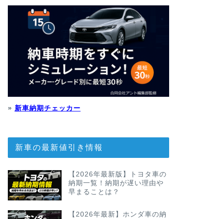
»
新車納期チェッカー
新車の最新値引き情報
【2026年最新版】トヨタ車の
納期一覧！納期が遅い理由や
早まることは？
【2026年最新】ホンダ車の納