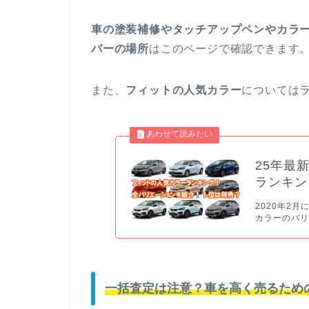
車の塗装補修やタッチアップペンやカラ
バーの場所
はこのページで確認できます
また、
フィットの人気カラー
については
25年最
ランキン
2020年2
カラーのバリ
一括査定は注意？車を高く売るため