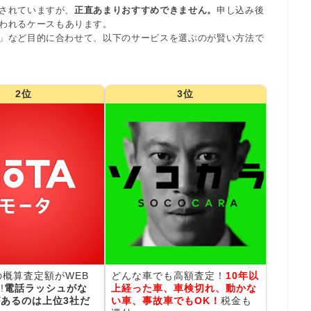
されていますが、
正直あまりおすすめできません。
申し込み後
われるケースもあります。
」など目的に合わせて、以下のサービスを選ぶのが賢い方法で
2位
3位
の概算査定額がWEB
どんな車でも高額査定！
10年以
!
電話ラッシュがな
上経った車、車検切れ、動かな
あるのは上位3社だ
い車、事故車でもOK！
税金も