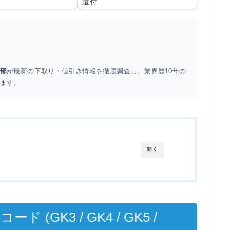
還付
部
が最新の下取り・値引き情報を徹底調査し、業界歴10年の
ます。
開く
(GK3 / GK4 / GK5 /