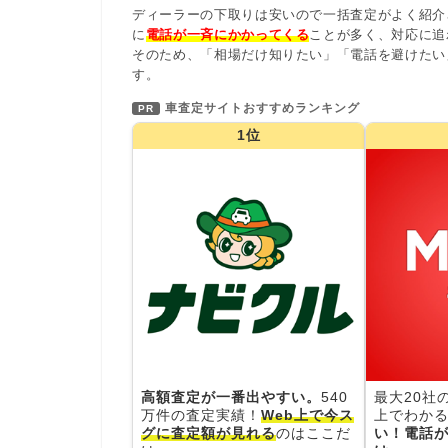
ディーラーの下取りは安いので一括査定がよく紹介
に
電話が一斉にかかってくる
ことが多く、対応に追
そのため、「相場だけ知りたい」「電話を避けたい
す。
車査定サイトおすすめランキング
PR
1位
高額査定が一番出やすい。
540
最大20社
万件の査定実績！
Web上で今ス
上でわかる
グに査定額が見れる
のはここだ
い！電話が