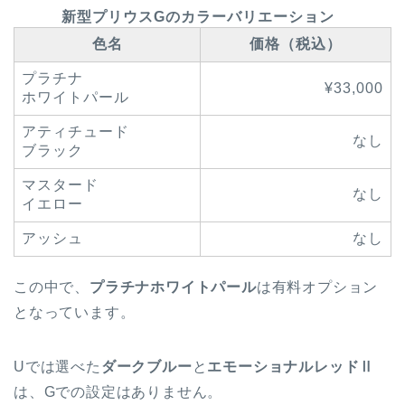
新型プリウスGのカラーバリエーション
色名
価格（税込）
プラチナ
¥33,000
ホワイトパール
アティチュード
なし
ブラック
マスタード
なし
イエロー
アッシュ
なし
この中で、
プラチナホワイトパール
は有料オプション
となっています。
Uでは選べた
ダークブルー
と
エモーショナルレッドⅡ
は、Gでの設定はありません。