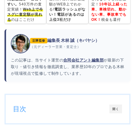
すい。
540万件の査
額がWEB上でわか
定！
10年以上経った
定実績！
Web上で今
る!
電話ラッシュがな
車、車検切れ、動か
スグに査定額が見れ
い！電話があるのは
ない車、事故車でも
る
のはここだけ
上位3社だけ
OK！
税金も還付
編集長 木林 誠（キバヤシ）
記事監修
（元ディーラー営業・査定士）
この記事は、当サイト運営の
合同会社アント編集部
が最新の下
取り・値引き情報を徹底調査し、業界歴10年のプロである木林
が現場視点で監修して制作しています。
目次
開く