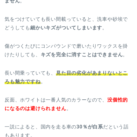
ません
。
気をつけていても長い間載っていると、洗車や砂埃で
どうしても
細かいキズがついてしまいます
。
傷がつくたびにコンパウンドで磨いたりワックスを掛
けたりしても、
キズを完全に消すことはできません
。
長い間乗っていても、
見た目の劣化があまりないとこ
ろも魅力ですね
。
反面、ホワイトは一番人気のカラーなので、
没個性的
になるのは避けられません
。
一説によると、国内を走る車の
30％が白系
だという話
もあります。