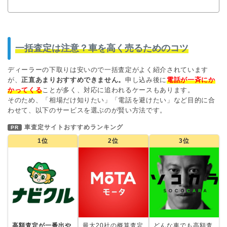
一括査定は注意？車を高く売るためのコツ
ディーラーの下取りは安いので一括査定がよく紹介されています
が、
正直あまりおすすめできません。
申し込み後に
電話が一斉にか
かってくる
ことが多く、対応に追われるケースもあります。
そのため、「相場だけ知りたい」「電話を避けたい」など目的に合
わせて、以下のサービスを選ぶのが賢い方法です。
車査定サイトおすすめランキング
PR
1位
2位
3位
高額査定が一番出や
最大20社の概算査定
どんな車でも高額査