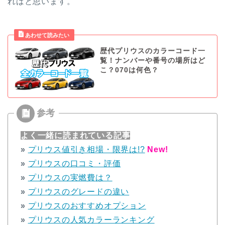
ればと思います。
歴代プリウスのカラーコード一
覧！ナンバーや番号の場所はど
こ？070は何色？
よく一緒に読まれている記事
»
プリウス値引き相場・限界は!?
New!
»
プリウスの口コミ・評価
»
プリウスの実燃費は？
»
プリウスのグレードの違い
»
プリウスのおすすめオプション
»
プリウスの人気カラーランキング