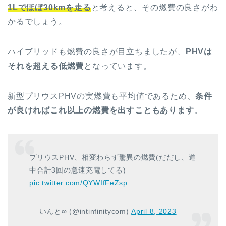
1Lでほぼ30kmを走る
と考えると、その燃費の良さがわ
かるでしょう。
ハイブリッドも燃費の良さが目立ちましたが、
PHVは
それを超える低燃費
となっています。
新型プリウスPHVの実燃費も平均値であるため、
条件
が良ければこれ以上の燃費を出すこともあります
。
プリウスPHV、相変わらず驚異の燃費(だだし、道
中合計3回の急速充電してる)
pic.twitter.com/QYWIfFeZsp
— いんと∞ (@intinfinitycom)
April 8, 2023