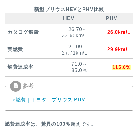
新型プリウスHEVとPHV比較
HEV
PHV
26.70～
カタログ燃費
26.0km/L
32.60km/L
21.09～
実燃費
29.9km/L
27.71km/L
71.0～
燃費達成率
115.0%
85.0％
e燃費｜トヨタ プリウス PHV
燃費達成率は、驚異の100％超え
です。