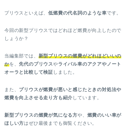
プリウスといえば、
低燃費の代名詞のような車
です。
今回の新型プリウスではどれほど燃費が向上したので
しょうか？
当編集部では、
新型プリウスの燃費がどれほどいいの
か
を、
先代のプリウス
や
ライバル車のアクアやノート
オーラと比較して検証
しました。
また、
プリウスが燃費が悪いと感じたときの対処法や
燃費を向上させる走り方も紹介
しています。
新型プリウスの燃費が気になる方
や、
燃費のいい車が
ほしい方
はぜひ最後までも御覧ください。