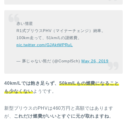
赤い彗星
R1式プリウスPHV（マイナーチェンジ）納車。
100km走って、51km/Lの謎燃費。
pic.twitter.com/GJAktWPRuL
— 豚じゃない熊だ (@ComplSch)
May 26, 2019
40km/Lでは飽き足らず、
50km/Lもの燃費になること
も少なくない
ようです。
新型プリウスのPHVは460万円と高額ではあります
が、
これだけ燃費がいいとすぐに元が取れますね
。