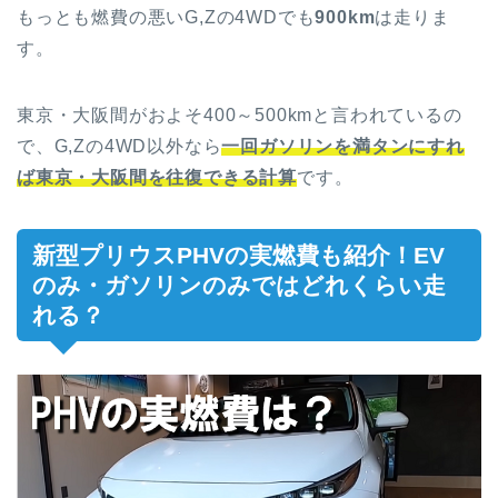
もっとも燃費の悪いG,Zの4WDでも
900km
は走りま
す。
東京・大阪間がおよそ400～500kmと言われているの
で、G,Zの4WD以外なら
一回ガソリンを満タンにすれ
ば東京・大阪間を往復できる計算
です。
新型プリウスPHVの実燃費も紹介！EV
のみ・ガソリンのみではどれくらい走
れる？