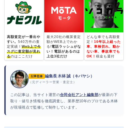
高額査定が一番出や
最大20社の概算査定
どんな車でも高額査
すい。
540万件の査
額がWEB上でわか
定！
10年以上経った
定実績！
Web上で今
る!
電話ラッシュがな
車、車検切れ、動か
スグに査定額が見れ
い！電話があるのは
ない車、事故車でも
る
のはここだけ
上位3社だけ
OK！
税金も還付
編集長 木林 誠（キバヤシ）
記事監修
（元ディーラー営業・査定士）
この記事は、当サイト運営の
合同会社アント編集部
が最新の下
取り・値引き情報を徹底調査し、業界歴10年のプロである木林
が現場視点で監修して制作しています。