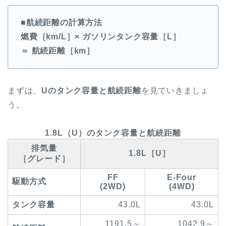
■航続距離の計算方法
燃費［km/L］× ガソリンタンク容量［L］
＝ 航続距離［km］
まずは、
Uのタンク容量と航続距離
を見ていきましょ
う。
1.8L（U）のタンク容量と航続距離
排気量
1.8L［U］
［グレード］
FF
E-Four
駆動方式
(2WD)
(4WD)
タンク容量
43.0L
43.0L
1191.5～
1042.9～