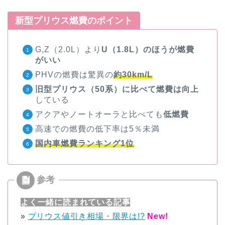
新型プリウス燃費のポイント
G,Z（2.0L）より
U（1.8L）のほうが燃費
がいい
PHVの燃費は驚異の
約30km/L
旧型プリウス（50系）に比べて燃費は向上
している
アクアやノートオーラと比べても
低燃費
高速での燃費の低下率は5％未満
国内車燃費ランキング1位
よく一緒に読まれている記事
»
プリウス値引き相場・限界は!?
New!