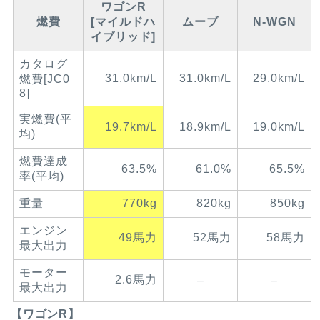
ワゴンR
燃費
[マイルドハ
ムーブ
N-WGN
イブリッド]
カタログ
31.0km/L
31.0km/L
29.0km/L
燃費[JC0
8]
実燃費(平
19.7km/L
18.9km/L
19.0km/L
均)
燃費達成
63.5%
61.0%
65.5%
率(平均)
重量
770kg
820kg
850kg
エンジン
49馬力
52馬力
58馬力
最大出力
モーター
2.6馬力
–
–
最大出力
【ワゴンR】