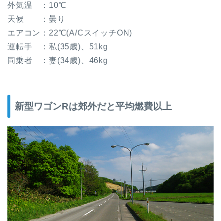
外気温 ：10℃
天候 ：曇り
エアコン：22℃(A/CスイッチON)
運転手 ：私(35歳)、51kg
同乗者 ：妻(34歳)、46kg
新型ワゴンRは郊外だと平均燃費以上