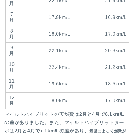
22.7km/L
21.4km/L
月
7
17.9km/L
16.9km/L
月
8
18.0km/L
17.0km/L
月
9
22.1km/L
20.8km/L
月
10
22.4km/L
21.2km/L
月
11
19.6km/L
18.5km/L
月
12
18.0km/L
17.0km/L
月
マイルドハイブリッドの実燃費は
2月と4月で8.1km/L
の差がありました。
また、マイルドハイブリッドター
ボは
2月と4月で7.1km/Lの差があり、
気温によって燃費が