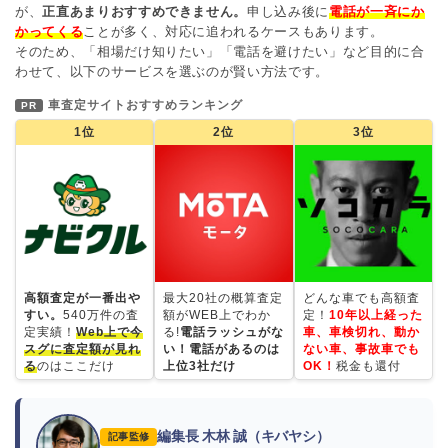
が、
正直あまりおすすめできません。
申し込み後に
電話が一斉にか
かってくる
ことが多く、対応に追われるケースもあります。
そのため、「相場だけ知りたい」「電話を避けたい」など目的に合
わせて、以下のサービスを選ぶのが賢い方法です。
車査定サイトおすすめランキング
PR
1位
2位
3位
高額査定が一番出や
最大20社の概算査定
どんな車でも高額査
すい。
540万件の査
額がWEB上でわか
定！
10年以上経った
定実績！
Web上で今
る!
電話ラッシュがな
車、車検切れ、動か
スグに査定額が見れ
い！電話があるのは
ない車、事故車でも
る
のはここだけ
上位3社だけ
OK！
税金も還付
編集長 木林 誠（キバヤシ）
記事監修