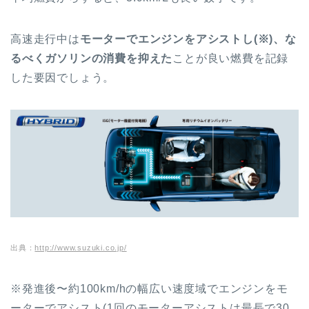
高速走行中は
モーターでエンジンをアシストし(※)、な
るべくガソリンの消費を抑えた
ことが良い燃費を記録
した要因でしょう。
出典：
http://www.suzuki.co.jp/
※発進後〜約100km/hの幅広い速度域でエンジンをモ
ーターでアシスト(1回のモーターアシストは最長で30