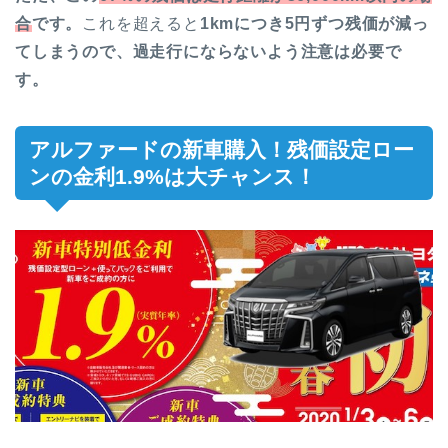
合
です
。
これを超えると
1kmにつき5円ずつ残価が減っ
てしまうので、過走行にならないよう注意は必要で
す。
アルファードの新車購入！残価設定ロー
ンの金利1.9%は大チャンス！