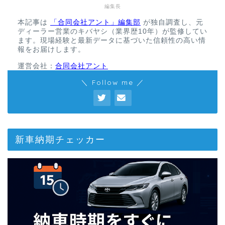
編集長
本記事は
「合同会社アント」編集部
が独自調査し、元
ディーラー営業のキバヤシ（業界歴10年）が監修してい
ます。現場経験と最新データに基づいた信頼性の高い情
報をお届けします。
運営会社：
合同会社アント
＼ Follow me ／
新車納期チェッカー