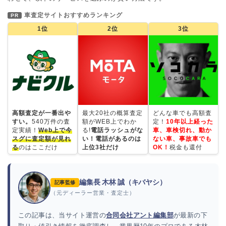
車査定サイトおすすめランキング
PR
1位
2位
3位
高額査定が一番出や
最大20社の概算査定
どんな車でも高額査
すい。
540万件の査
額がWEB上でわか
定！
10年以上経った
定実績！
Web上で今
る!
電話ラッシュがな
車、車検切れ、動か
スグに査定額が見れ
い！電話があるのは
ない車、事故車でも
る
のはここだけ
上位3社だけ
OK！
税金も還付
編集長 木林 誠（キバヤシ）
記事監修
（元ディーラー営業・査定士）
この記事は、当サイト運営の
合同会社アント編集部
が最新の下