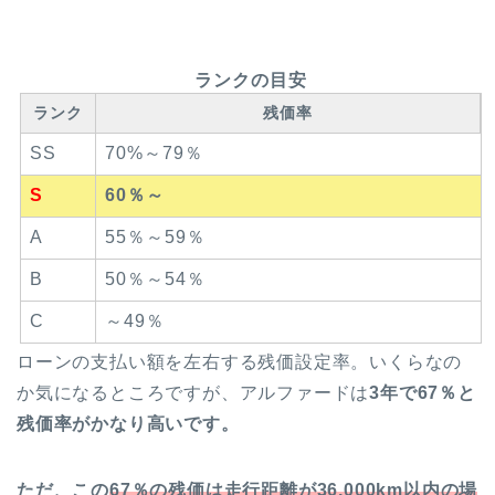
ランクの目安
ランク
残価率
SS
70%～79％
S
60％～
A
55％～59％
B
50％～54％
C
～49％
ローンの支払い額を左右する残価設定率。いくらなの
か気になるところですが、アルファードは
3年で67
％と
残価率がかなり高いです。
ただ、この
67％の残価は走行距離が36,000km以内の場