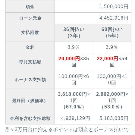
1,500,000円
頭金
4,452,916円
ローン元金
36回払い
60回払い
支払回数
（3年）
（5年）
3.9％
3.9％
金利
20,000円
×35
22,000円
×59
毎月支払額
回
回
100,000円×6
100,000円×1
ボーナス支払額
回
0回
3,618,000円
×
2,862,000円
×
1回
1回
最終回（残価率）
（67.0
％）
（53.0
％）
4,939,129円
5,183,035円
金利を含む支払総額
月々3万円台に抑えるポイントは頭金とボーナス払いで