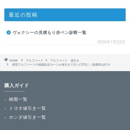
最近の投稿
ヴォクシーの見積もり赤ペン診断一覧
2026年7月22日
HOME
アルファード
アルファード 値引き
新型アルファードの残価設定ローンが値引きで月々2万円に！残価率は67％
購入ガイド
納期一覧
トヨタ値引き一覧
ホンダ値引き一覧