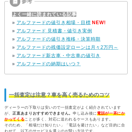
よく一緒に読まれている記事
»
アルファードの値引き相場・目標
NEW!
»
アルファード 見積書・値引き実例
»
アルファードの値引き推移・決算時期
»
アルファードの残価設定ローンは月々2万円～
»
アルファード新古車・中古車の値引き
»
アルファードの納期はいつ？
一括査定は注意？車を高く売るためのコツ
ディーラーの下取りは安いので一括査定がよく紹介されています
が、
正直あまりおすすめできません。
申し込み後に
電話が一斉にか
かってくる
ことが多く、対応に追われるケースもあります。
そのため、「相場だけ知りたい」「電話を避けたい」など目的に合
わせて、以下のサービスを選ぶのが賢い方法です。