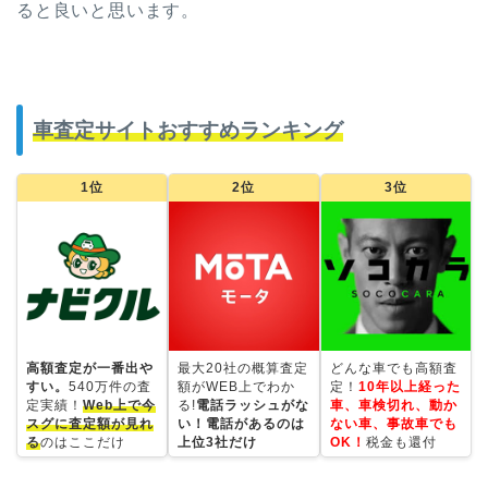
ると良いと思います。
車査定サイトおすすめランキング
1位
2位
3位
高額査定が一番出や
最大20社の概算査定
どんな車でも高額査
すい。
540万件の査
額がWEB上でわか
定！
10年以上経った
定実績！
Web上で今
る!
電話ラッシュがな
車、車検切れ、動か
スグに査定額が見れ
い！電話があるのは
ない車、事故車でも
る
のはここだけ
上位3社だけ
OK！
税金も還付