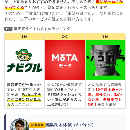
が、
正直あまりおすすめできません。
申し込み後に
電話が一斉にか
かってくる
ことが多く、対応に追われるケースもあります。
そのため、「相場だけ知りたい」「電話を避けたい」など目的に合
わせて、以下のサービスを選ぶのが賢い方法です。
車査定サイトおすすめランキング
PR
1位
2位
3位
高額査定が一番出や
最大20社の概算査定
どんな車でも高額査
すい。
540万件の査
額がWEB上でわか
定！
10年以上経った
定実績！
Web上で今
る!
電話ラッシュがな
車、車検切れ、動か
スグに査定額が見れ
い！電話があるのは
ない車、事故車でも
る
のはここだけ
上位3社だけ
OK！
税金も還付
編集長 木林 誠（キバヤシ）
記事監修