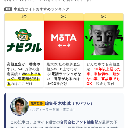
車査定サイトおすすめランキング
PR
1位
2位
3位
高額査定が一番出や
最大20社の概算査定
どんな車でも高額査
すい。
540万件の査
額がWEB上でわか
定！
10年以上経った
定実績！
Web上で今
る!
電話ラッシュがな
車、車検切れ、動か
スグに査定額が見れ
い！電話があるのは
ない車、事故車でも
る
のはここだけ
上位3社だけ
OK！
税金も還付
編集長 木林 誠（キバヤシ）
記事監修
（元ディーラー営業・査定士）
この記事は、当サイト運営の
合同会社アント編集部
が最新の下