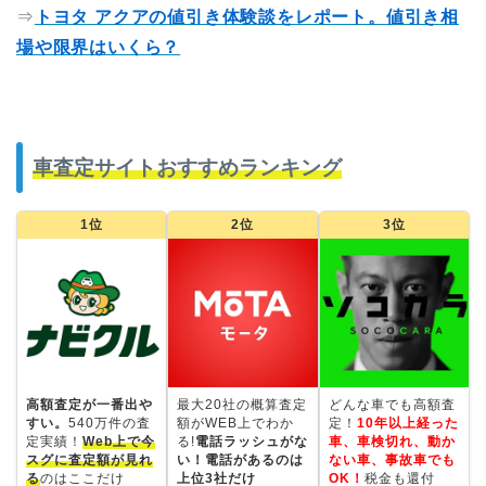
⇒
トヨタ アクアの値引き体験談をレポート。値引き相
場や限界はいくら？
車査定サイトおすすめランキング
1位
2位
3位
高額査定が一番出や
最大20社の概算査定
どんな車でも高額査
すい。
540万件の査
額がWEB上でわか
定！
10年以上経った
定実績！
Web上で今
る!
電話ラッシュがな
車、車検切れ、動か
スグに査定額が見れ
い！電話があるのは
ない車、事故車でも
る
のはここだけ
上位3社だけ
OK！
税金も還付