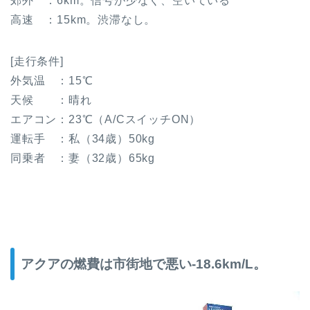
郊外 ：6km。信号が少なく、空いている
高速 ：15km。渋滞なし。
[走行条件]
外気温 ：15℃
天候 ：晴れ
エアコン：23℃（A/CスイッチON）
運転手 ：私（34歳）50kg
同乗者 ：妻（32歳）65kg
アクアの燃費は市街地で悪い-18.6km/L。