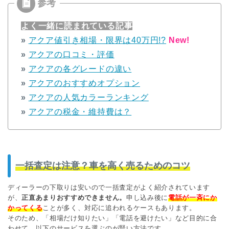
よく一緒に読まれている記事
»
アクア値引き相場・限界は40万円!?
New!
»
アクアの口コミ・評価
»
アクアの各グレードの違い
»
アクアのおすすめオプション
»
アクアの人気カラーランキング
»
アクアの税金・維持費は？
一括査定は注意？車を高く売るためのコツ
ディーラーの下取りは安いので一括査定がよく紹介されています
が、
正直あまりおすすめできません。
申し込み後に
電話が一斉にか
かってくる
ことが多く、対応に追われるケースもあります。
そのため、「相場だけ知りたい」「電話を避けたい」など目的に合
わせて、以下のサービスを選ぶのが賢い方法です。