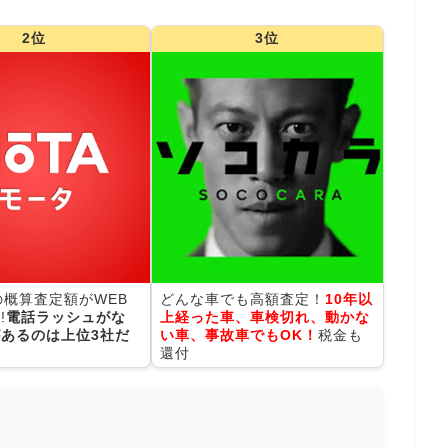
2位
3位
の概算査定額がWEB
どんな車でも高額査定！
10年以
!
電話ラッシュがな
上経った車、車検切れ、動かな
あるのは上位3社だ
い車、事故車でもOK！
税金も
還付