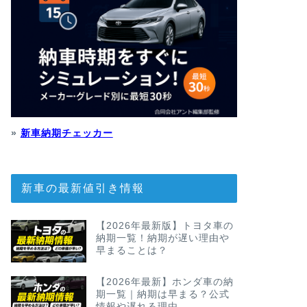
»
新車納期チェッカー
新車の最新値引き情報
【2026年最新版】トヨタ車の
納期一覧！納期が遅い理由や
早まることは？
【2026年最新】ホンダ車の納
期一覧｜納期は早まる？公式
情報や遅れる理由