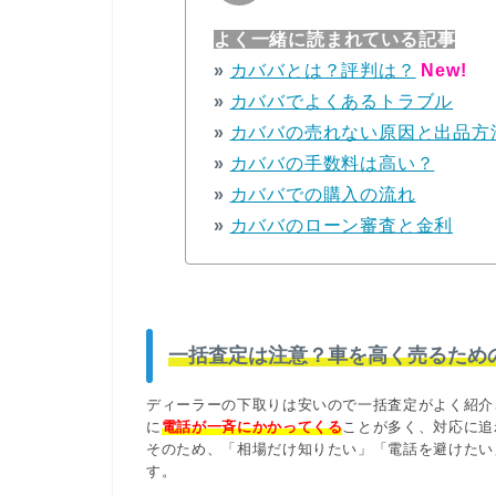
よく一緒に読まれている記事
»
カババとは？評判は？
New!
»
カババでよくあるトラブル
»
カババの売れない原因と出品方
»
カババの手数料は高い？
»
カババでの購入の流れ
»
カババのローン審査と金利
一括査定は注意？車を高く売るため
ディーラーの下取りは安いので一括査定がよく紹介
に
電話が一斉にかかってくる
ことが多く、対応に追
そのため、「相場だけ知りたい」「電話を避けたい
す。