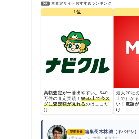
車査定サイトおすすめランキング
PR
1位
高額査定が一番出やすい。
540
最大20社
万件の査定実績！
Web上で今ス
上でわかる
グに査定額が見れる
のはここだ
い！電話が
け
け
編集長 木林 誠（キバヤシ）
記事監修
（元ディーラー営業・査定士）