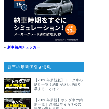
»
新車納期チェッカー
新車の最新値引き情報
【2026年最新版】トヨタ車の
納期一覧！納期が遅い理由や
早まることは？
【2026年最新】ホンダ車の納
期一覧｜納期は早まる？公式
情報や遅れる理由