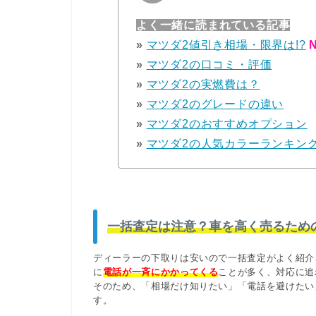
よく一緒に読まれている記事
»
マツダ2値引き相場・限界は!?
N
»
マツダ2の口コミ・評価
»
マツダ2の実燃費は？
»
マツダ2のグレードの違い
»
マツダ2のおすすめオプション
»
マツダ2の人気カラーランキン
一括査定は注意？車を高く売るため
ディーラーの下取りは安いので一括査定がよく紹介
に
電話が一斉にかかってくる
ことが多く、対応に追
そのため、「相場だけ知りたい」「電話を避けたい
す。