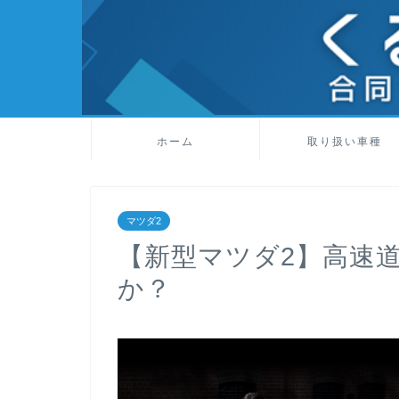
ホーム
取り扱い車種
マツダ2
【新型マツダ2】高速
か？