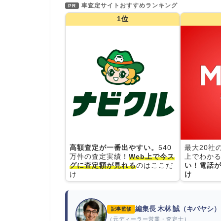
車査定サイトおすすめランキング
PR
1位
高額査定が一番出やすい。
540
最大20社
万件の査定実績！
Web上で今ス
上でわかる
グに査定額が見れる
のはここだ
い！電話が
け
け
編集長 木林 誠（キバヤシ）
記事監修
（元ディーラー営業・査定士）