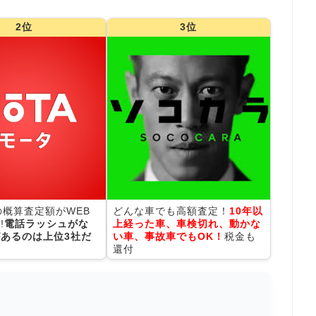
2位
3位
の概算査定額がWEB
どんな車でも高額査定！
10年以
!
電話ラッシュがな
上経った車、車検切れ、動かな
あるのは上位3社だ
い車、事故車でもOK！
税金も
還付