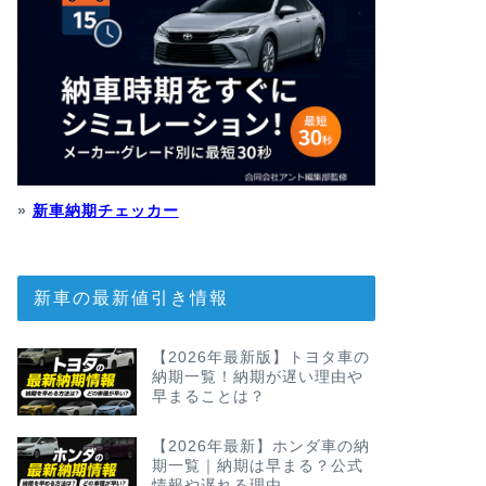
»
新車納期チェッカー
新車の最新値引き情報
【2026年最新版】トヨタ車の
納期一覧！納期が遅い理由や
早まることは？
【2026年最新】ホンダ車の納
期一覧｜納期は早まる？公式
情報や遅れる理由