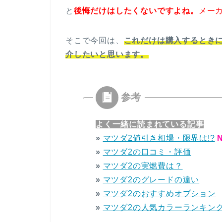
と
後悔だけはしたくないですよね。
メー
そこで今回は、
これだけは購入するとき
介したいと思います。
よく一緒に読まれている記事
»
マツダ2値引き相場・限界は!?
N
»
マツダ2の口コミ・評価
»
マツダ2の実燃費は？
»
マツダ2のグレードの違い
»
マツダ2のおすすめオプション
»
マツダ2の人気カラーランキン