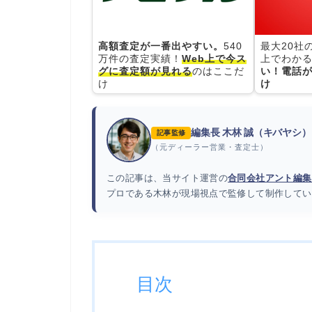
高額査定が一番出やすい。
540
最大20社
万件の査定実績！
Web上で今ス
上でわかる
グに査定額が見れる
のはここだ
い！電話が
け
け
編集長 木林 誠（キバヤシ）
記事監修
（元ディーラー営業・査定士）
この記事は、当サイト運営の
合同会社アント編集
プロである木林が現場視点で監修して制作してい
目次