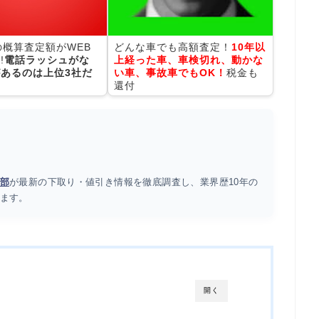
の概算査定額がWEB
どんな車でも高額査定！
10年以
!
電話ラッシュがな
上経った車、車検切れ、動かな
あるのは上位3社だ
い車、事故車でもOK！
税金も
還付
部
が最新の下取り・値引き情報を徹底調査し、業界歴10年の
ます。
開く