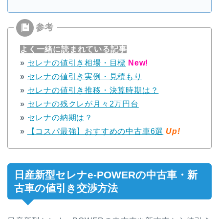
よく一緒に読まれている記事
»
セレナの値引き相場・目標
New!
»
セレナの値引き実例・見積もり
»
セレナの値引き推移・決算時期は？
»
セレナの残クレが月々2万円台
»
セレナの納期は？
»
【コスパ最強】おすすめの中古車6選
Up!
日産新型セレナe-POWERの中古車・新
古車の値引き交渉方法