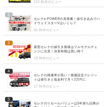
222.8k件のビュー
セレナe-POWERの見積書！値引き込みでハ
イウェイスターVはいくら？
92.8k件のビュー
新型セレナの値引き推移はフルモデルチェ
ンジに注意！決算時期は買い時？
19.4k件のビュー
セレナの残価率が高い！残価設定クレジッ
トは値引きと低金利で月々2万円に
17.8k件のビュー
セレナのリセールバリューは5年落ち以降が