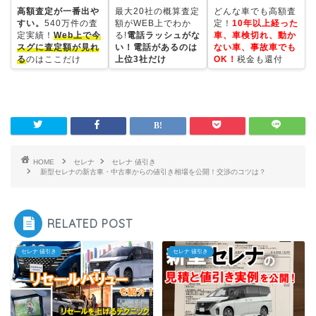
高額査定が一番出や
最大20社の概算査定
どんな車でも高額査
すい。
540万件の査
額がWEB上でわか
定！
10年以上経った
定実績！
Web上で今
る!
電話ラッシュがな
車、車検切れ、動か
スグに査定額が見れ
い！電話があるのは
ない車、事故車でも
る
のはここだけ
上位3社だけ
OK！
税金も還付
HOME
セレナ
セレナ 値引き
新型セレナの新古車・中古車からの値引き相場を公開！交渉のコツは？
RELATED POST
セレナ 値引き
セレナ 値引き