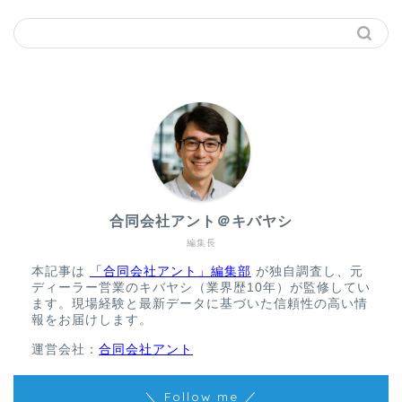
合同会社アント＠キバヤシ
編集長
本記事は
「合同会社アント」編集部
が独自調査し、元
ディーラー営業のキバヤシ（業界歴10年）が監修してい
ます。現場経験と最新データに基づいた信頼性の高い情
報をお届けします。
運営会社：
合同会社アント
＼ Follow me ／