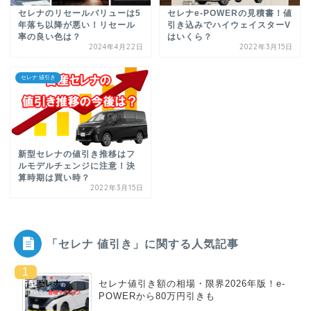
セレナのリセールバリューは5
セレナe-POWERの見積書！値
年落ち以降が悪い！リセール
引き込みでハイウェイスターV
率の良い色は？
はいくら？
2024年4月22日
2022年3月15日
セレナ 値引き
新型セレナの値引き推移はフ
ルモデルチェンジに注意！決
算時期は買い時？
2022年3月15日
「セレナ 値引き」に関する人気記事
セレナ値引き額の相場・限界2026年版！e-
POWERから80万円引きも