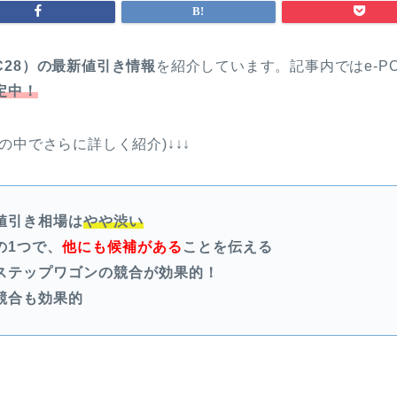
28
）の最新値引き情報
を紹介しています。記事内ではe-P
定中！
の中でさらに詳しく紹介)↓↓↓
値引き相場は
やや渋い
の1つで、
他にも候補がある
ことを伝える
ステップワゴンの競合が効果的！
競合も効果的