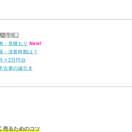
いる記事
例・見積もり
New!
移・決算時期は？
月々2万円台
中古車の値引き
く売るためのコツ