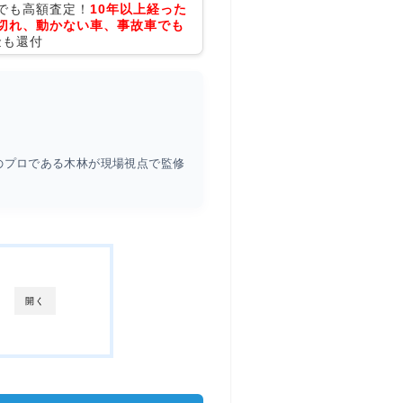
でも高額査定！
10年以上経った
切れ、動かない車、事故車でも
金も還付
のプロである木林が現場視点で監修
開く