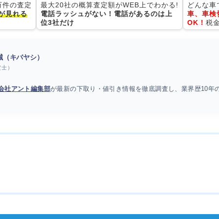
0万件の査定
最大20社の概算査定額がWEB上でわかる!
どんな車
が見れる
電話ラッシュがない！電話があるのは上
車、車検
位3社だけ
OK！
税
 誠（キバヤシ）
定士）
会社アント編集部
が最新の下取り・値引き情報を徹底調査し、業界歴10年