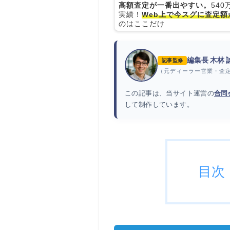
高額査定が一番出やすい。
54
実績！
Web上で今スグに査定額
のはここだけ
編集長 木林
記事監修
（元ディーラー営業・査
この記事は、当サイト運営の
合同
して制作しています。
目次