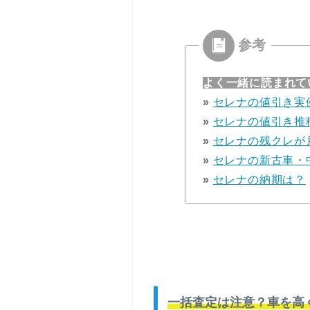
よく一緒に読まれて
»
セレナの値引き実
»
セレナの値引き推
»
セレナの残クレが
»
セレナの新古車・
»
セレナの納期は？
一括査定は注意？車を高