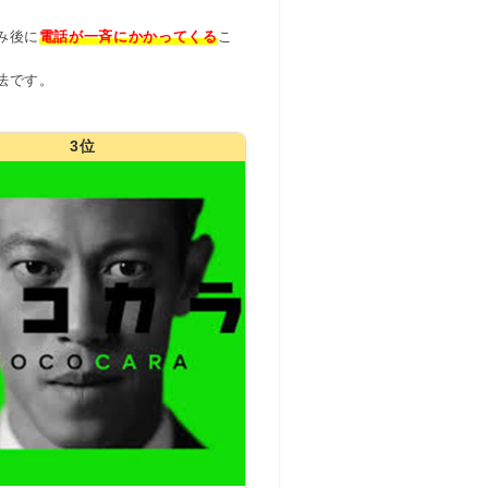
み後に
電話が一斉にかかってくる
こ
法です。
3位