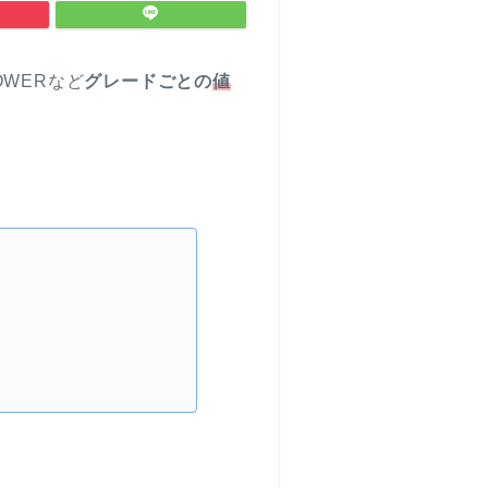
OWERなど
グレードごとの
値