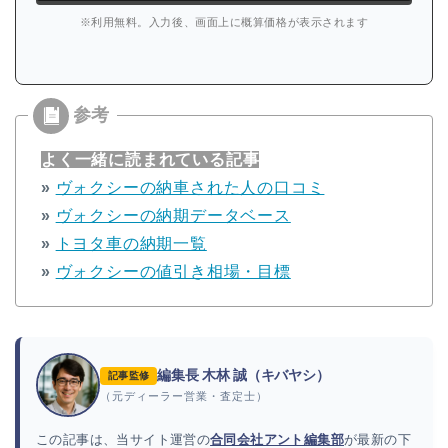
※利用無料。入力後、画面上に概算価格が表示されます
よく一緒に読まれている記事
»
ヴォクシーの納車された人の口コミ
»
ヴォクシーの納期データベース
»
トヨタ車の納期一覧
»
ヴォクシーの値引き相場・目標
編集長 木林 誠（キバヤシ）
記事監修
（元ディーラー営業・査定士）
この記事は、当サイト運営の
合同会社アント編集部
が最新の下