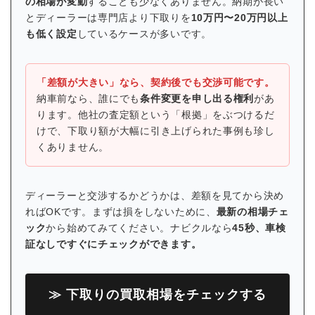
の相場が変動
することも少なくありません。納期が長い
とディーラーは専門店より下取りを
10万円〜20万円以上
も低く設定
しているケースが多いです。
「差額が大きい」なら、契約後でも交渉可能です。
納車前なら、誰にでも
条件変更を申し出る権利
があ
ります。他社の査定額という「根拠」をぶつけるだ
けで、下取り額が大幅に引き上げられた事例も珍し
くありません。
ディーラーと交渉するかどうかは、差額を見てから決め
ればOKです。まずは損をしないために、
最新の相場チェ
ック
から始めてみてください。ナビクルなら
45秒、車検
証なしですぐにチェックができます。
≫ 下取りの買取相場をチェックする