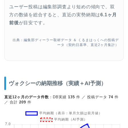
ユーザー投稿は編集部調査より短めの傾向で、双
方の数値を総合すると、直近の実勢納期は
6.1ヶ月
前後
が目安です。
出典：編集部ディーラー取材データ ＆ くるまはっくへの投稿デ
ータ（契約日基準、直近2ヶ月集計）
ヴォクシーの納期推移（実績＋AI予測）
直近12ヶ月のデータ件数
：DB実績
135
件 ／ 投稿データ
74
件
／ 合計
209
件