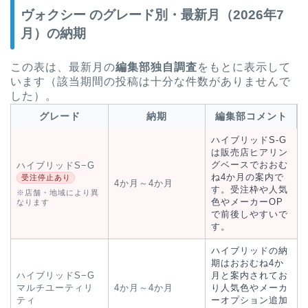
ヴォクシー のグレード別・最新月（2026年7
月）の納期
この表は、最新月の
編集部独自調査
をもとに表示して
います（該当期間の投稿は十分な件数がありませんで
した）。
グレード
納期
編集部コメント
ハイブリッドS-G
は販売店ヒアリン
グベースでおおむ
ハイブリッドS−G
ね4か月の案内で
受注停止あり
4か月～4か月
す。受注枠や人気
※店舗・地域により異
色やメーカーOP
なります
で前後しやすいで
す。
ハイブリッドの納
期はおおむね4か
ハイブリッドS−G
月と案内されてお
マルチユーティリ
4か月～4か月
り人気色やメーカ
ティ
ーオプション追加