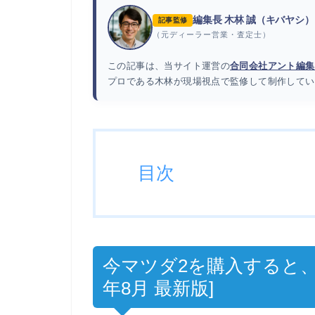
編集長 木林 誠（キバヤシ）
記事監修
（元ディーラー営業・査定士）
この記事は、当サイト運営の
合同会社アント編集
プロである木林が現場視点で監修して制作してい
目次
今マツダ2を購入すると、
年8月 最新版]