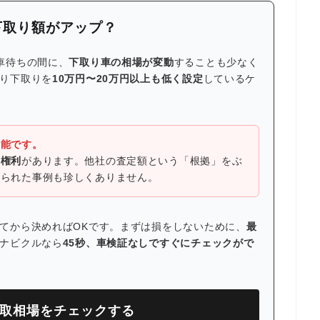
下取り額がアップ？
車待ちの間に、
下取り車の相場が変動
することも少なく
り下取りを
10万円〜20万円以上も低く設定
しているケ
可能です。
る権利
があります。他社の査定額という「根拠」をぶ
げられた事例も珍しくありません。
てから決めればOKです。まずは損をしないために、
最
ナビクルなら
45秒、車検証なしですぐにチェックがで
買取相場をチェックする