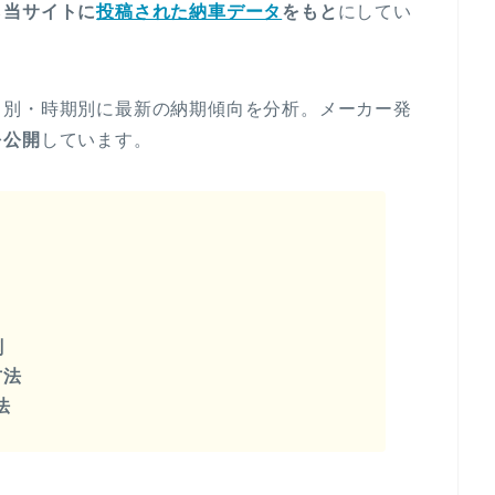
ら当サイトに
投稿された納車データ
をもと
にしてい
ド別・時期別に最新の納期傾向を分析。メーカー発
を公開
しています。
測
方法
法