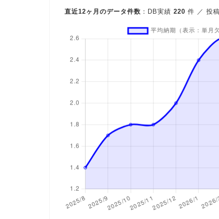
直近12ヶ月のデータ件数
：DB実績
220
件 ／ 投