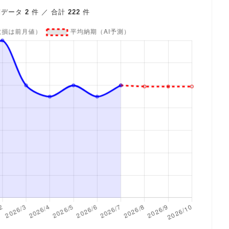
稿データ
2
件 ／ 合計
222
件