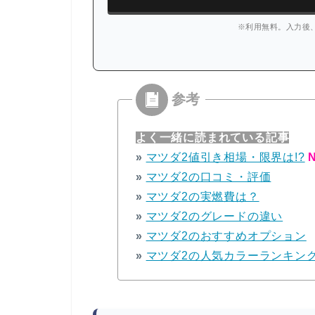
※利用無料。入力後
よく一緒に読まれている記事
»
マツダ2値引き相場・限界は!?
N
»
マツダ2の口コミ・評価
»
マツダ2の実燃費は？
»
マツダ2のグレードの違い
»
マツダ2のおすすめオプション
»
マツダ2の人気カラーランキン