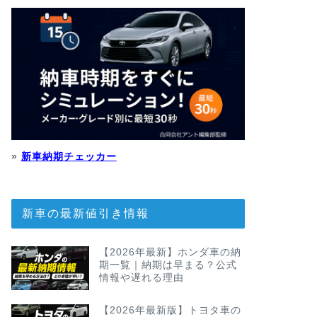
»
新車納期チェッカー
新車の最新値引き情報
【2026年最新】ホンダ車の納
期一覧｜納期は早まる？公式
情報や遅れる理由
【2026年最新版】トヨタ車の