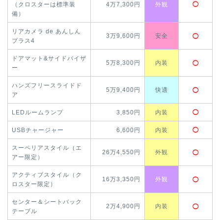
（クロスターは標準装
4万7,300円
外観
◯
備）
リアカメラ de あんしん
3万9,600円
安全
◯
プラス4
ドアマット&サイドバイザ
5万8,300円
内装
◯
ー
ハンズフリースライドド
5万9,400円
快適
◯
ア
LEDルームランプ
3,850円
内装
◯
USBチャージャー
6,600円
内装
◯
スーペリアスタイル（エ
26万4,550円
外観
◯
アー限定）
アクティブスタイル（ク
16万3,350円
外観
◯
ロスター限定）
センター＆シートバック
2万4,900円
内装
◯
テーブル