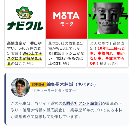
高額査定が一番出や
最大20社の概算査定
どんな車でも高額査
すい。
540万件の査
額がWEB上でわか
定！
10年以上経った
定実績！
Web上で今
る!
電話ラッシュがな
車、車検切れ、動か
スグに査定額が見れ
い！電話があるのは
ない車、事故車でも
る
のはここだけ
上位3社だけ
OK！
税金も還付
編集長 木林 誠（キバヤシ）
記事監修
（元ディーラー営業・査定士）
この記事は、当サイト運営の
合同会社アント編集部
が最新の下
取り・値引き情報を徹底調査し、業界歴10年のプロである木林
が現場視点で監修して制作しています。