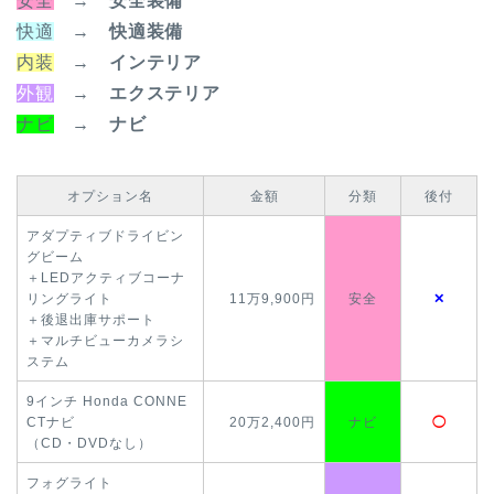
安全
→
安全装備
快適
→
快適装備
内装
→
インテリア
外観
→
エクステリア
ナビ
→ ナビ
オプション名
金額
分類
後付
アダプティブドライビン
グビーム
＋LEDアクティブコーナ
リングライト
11万9,900円
安全
✕
＋後退出庫サポート
＋マルチビューカメラシ
ステム
9インチ Honda CONNE
CTナビ
20万2,400円
ナビ
◯
（CD・DVDなし）
フォグライト