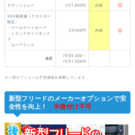
ラゲッジトレー
1万7,600円
内装
◯
SUV風装備（クロスター
限定）
・テールゲートタープ
5万400円
内装
◯
・トランクサイドボック
ス
・ルーフラック
74万6,300～
合計
75万7,500円
※一部オプションは予想価格を掲載しています。
新型フリードのメーカーオプションで安
全性を向上！
※後付け不可