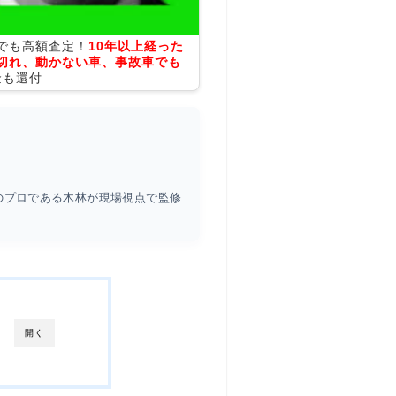
でも高額査定！
10年以上経った
切れ、動かない車、事故車でも
金も還付
のプロである木林が現場視点で監修
開く