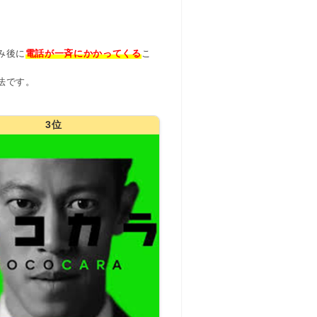
み後に
電話が一斉にかかってくる
こ
法です。
3位