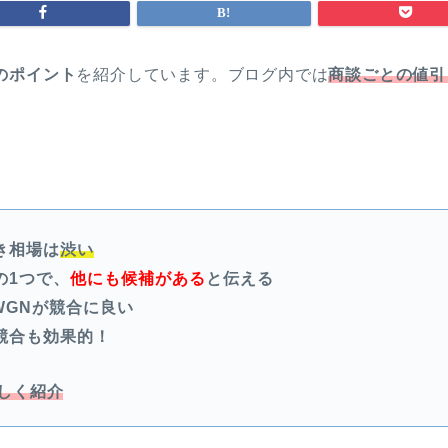
のポイント
を紹介しています。ブログ内では
商談ごとの値引
き相場は
渋い
の1つで、
他にも候補がある
と伝える
WGNが競合に良い
競合も効果的！
しく紹介