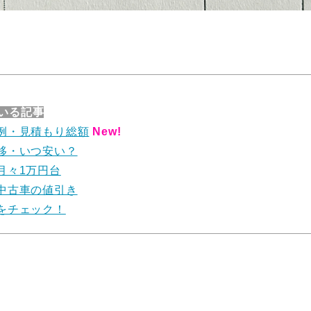
いる記事
例・見積もり総額
New!
移・いつ安い？
月々1万円台
中古車の値引き
をチェック！