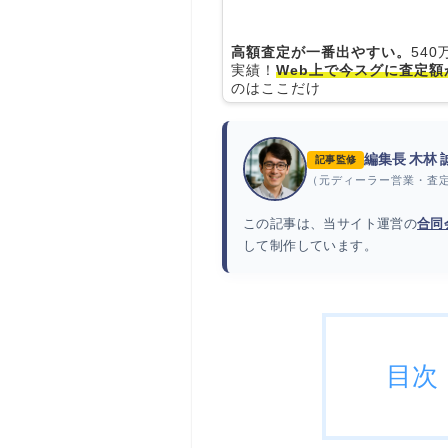
高額査定が一番出やすい。
54
実績！
Web上で今スグに査定額
のはここだけ
編集長 木林
記事監修
（元ディーラー営業・査
この記事は、当サイト運営の
合同
して制作しています。
目次